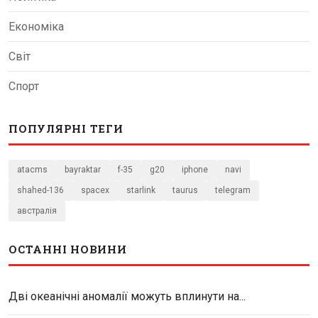
Економіка
Світ
Спорт
ПОПУЛЯРНІ ТЕГИ
atacms
bayraktar
f-35
g20
iphone
navi
shahed-136
spacex
starlink
taurus
telegram
австралія
ОСТАННІ НОВИНИ
Дві океанічні аномалії можуть вплинути на...