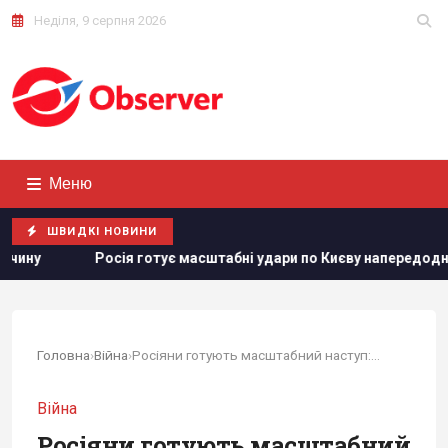
Неділя, 9 серпня 2026
Меню
ШВИДКІ НОВИНИ
отує масштабні удари по Києву напередодні 24 серпня: в ISW роз
Головна
›
Війна
›
Росіяни готують масштабний наступ: у ЗСУ...
Війна
Росіяни готують масштабний