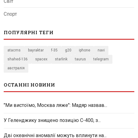
Світ
Спорт
ПОПУЛЯРНІ ТЕГИ
atacms
bayraktar
f-35
g20
iphone
navi
shahed-136
spacex
starlink
taurus
telegram
австралія
ОСТАННІ НОВИНИ
"Ми вистоїмо, Москва ляже": Мадяр назвав...
У Геленджику знищено позицію С-400, з...
Дві океанічні аномалії можуть вплинути на...