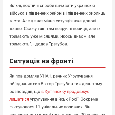
Вільчі, постійні спроби вичавити українські
війська з південних районів і південних околиць
міста. Але це незмінна ситуація вже доволі
давно. Скажу так: там незручні позиції, але їх
тримають уже місяцями. Якось дивом, але
тримають", - додав Трегубов.
Ситуація на фронті
Як повідомляв УНАН, речник Угрупування
об'єднаних сил Віктор Трегубов тиждень тому
розповідав, що
в Купʼянську продовжує
лишатися
угрупування військ Росії. Зокрема
фіксувалося 11 унікальних позивних. Він
зазначив, що може йтися десь про 20 росіян на