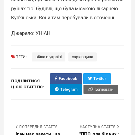
руїнах тієї будівлі, що була міською лікарнею
Купʼянська. Вони там перебували в оточенні.
Джерело: УНІАН
ТЕГИ:
війна в україні
харківщина
Facebook
Twitter
ПОДІЛИТИСЯ
ЦІЄЮ СТАТТЕЮ:
Telegram
Копіювати
ПОПЕРЕДНЯ СТАТТЯ
НАСТУПНА СТАТТЯ
Іран має ракети, що
"ППО для бідних":