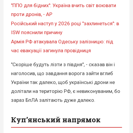
"ППО для бідних": Україна вчить світ воювати
проти дронів, - AP
Російський наступ у 2026 році "захлинеться": в
ISW пояснили причину
Армія РФ атакувала Одеську залізницю: під
час евакуації загинула провідниця
"Скоріше будуть лізти з півдня", - сказав він і
наголосив, що завдання ворога зайти вглиб
України так далеко, щоб українські дрони не
долітали на територію РФ, є невиконуваним, бо
зараз БпЛА залітають дуже далеко.
Куп’янський напрямок