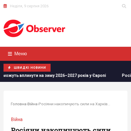
Неділя, 9 серпня 2026
Меню
ШВИДКІ НОВИНИ
 зиму 2026–2027 років у Європі
Росіяни просунулися у Час
Головна
›
Війна
›
Росіяни накопичують сили на Харківщині:...
Війна
Росіяни накопичують сили