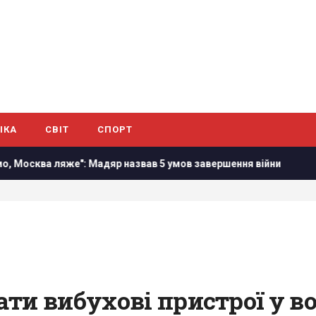
ІКА
СВІТ
СПОРТ
ва ляже": Мадяр назвав 5 умов завершення війни
У Гелен
ти вибухові пристрої у во