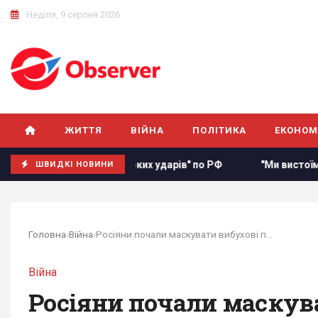
Неділя, 9 серпня 2026
ЖИТТЯ
ВІЙНА
ПОЛІТИКА
ЕКОНОМ
їнський загін "глибоких ударів" по РФ
"Ми вистоїмо, Моск
ШВИДКІ НОВИНИ
Головна
›
Війна
›
Росіяни почали маскувати вибухові пристрої у...
Війна
Росіяни почали маскува