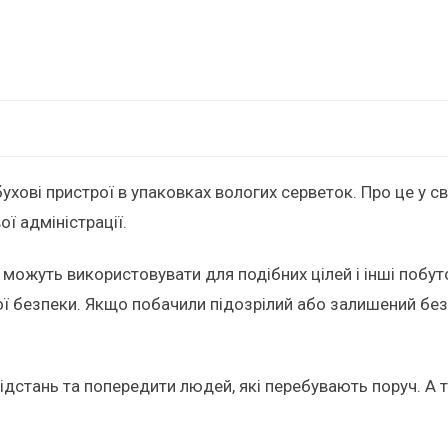
хові пристрої в упаковках вологих серветок. Про це у с
ї адміністрації.
можуть використовувати для подібних цілей і інші побуто
 безпеки. Якщо побачили підозрілий або залишений без 
відстань та попередити людей, які перебувають поруч. А