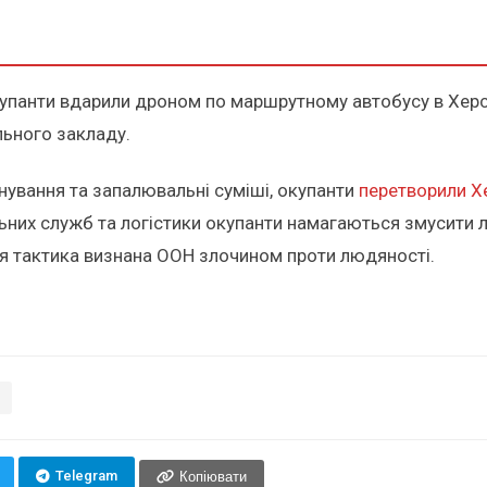
окупанти вдарили дроном по маршрутному автобусу в Херс
льного закладу.
ування та запалювальні суміші, окупанти
перетворили Х
ьних служб та логістики окупанти намагаються змусити
 Ця тактика визнана ООН злочином проти людяності.
Telegram
Копіювати