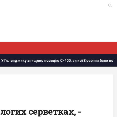
джику знищено позицію С-400, з якої 8 серпня били по Україні, -
логих серветках, -