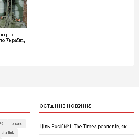
зицію
по Україні,
ОСТАННІ НОВИНИ
20
iphone
Ціль Росії №1: The Times розповів, як...
starlink