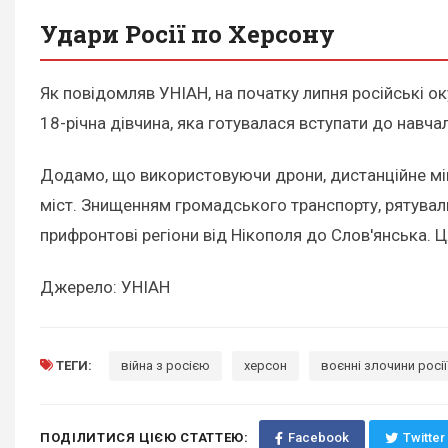
Удари Росії по Херсону
Як повідомляв УНІАН, на початку липня російські 
18-річна дівчина, яка готувалася вступати до навча
Додамо, що використовуючи дрони, дистанційне мін
міст. Знищенням громадського транспорту, рятувал
прифронтові регіони від Нікополя до Слов'янська.
Джерело: УНІАН
ТЕГИ:
війна з росією
херсон
воєнні злочини росії
ПОДІЛИТИСЯ ЦІЄЮ СТАТТЕЮ:
Facebook
Twitter