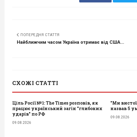
ПОПЕРЕДНЯ СТАТТЯ
Найближчим часом Україна отримає від США...
СХОЖІ СТАТТІ
Ціль Росії №1: The Times розповів, як
"Ми вистої
працює український загін "глибоких
назвав 5 у
ударів" по РФ
09.08.2026
09.08.2026