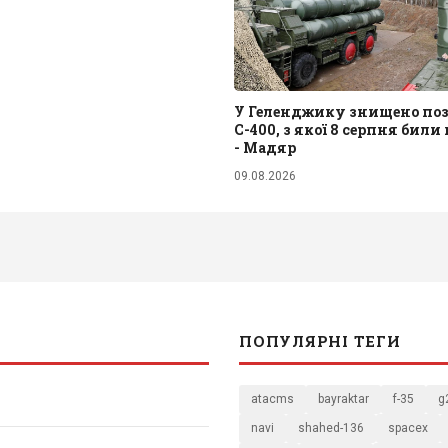
У Геленджику знищено по
С-400, з якої 8 серпня били 
- Мадяр
09.08.2026
ПОПУЛЯРНІ ТЕГИ
atacms
bayraktar
f-35
g
navi
shahed-136
spacex