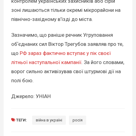
контролем українських захисників або сірій
зоні лишаються тільки окремі мікрорайони на
північно-західному в'їзді до міста.
Зазначимо, що раніше речник Угруповання
обʼєднаних сил Віктор Трегубов заявляв про те,
що
РФ зараз фактично вступає у пік своєї
літньої наступальної кампанії
. За його словами,
ворог сильно активізував свої штурмові дії на
полі бою.
Джерело: УНІАН
ТЕГИ:
війна в україні
росія