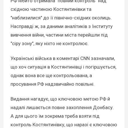
РФ нібито отримала "повний контроль" над
східною частиною Костянтинівки та
"наблизилися" до її північно-східних околиць.
Насправді ж, за даними аналітиків з Інституту
вивчення війни, частини міста перейшли під
"сіру зону", яку ніхто не контролює.
Українські війська в коментарі CNN зазначали,
що хоч ситуація в Костянтинівці і погіршується,
однак вона все ще контрольована, а
просування РФ надзвичайно повільні.
Видання нагадує, що ключовою метою РФ й
надалі лишається повне захоплення Донбасу.
А для цього їм зокрема треба взяти під
контроль Костянтинівку, що наразі є ключовою