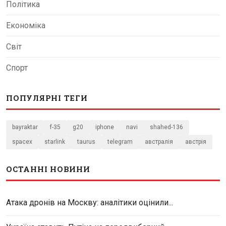
Політика
Економіка
Світ
Спорт
ПОПУЛЯРНІ ТЕГИ
bayraktar
f-35
g20
iphone
navi
shahed-136
spacex
starlink
taurus
telegram
австралія
австрія
ОСТАННІ НОВИНИ
Атака дронів на Москву: аналітики оцінили...