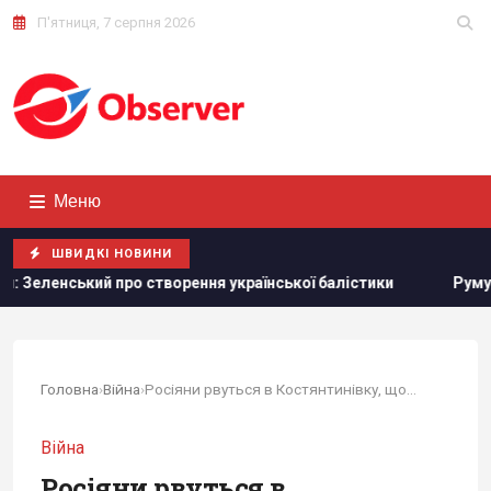
П'ятниця, 7 серпня 2026
Меню
ШВИДКІ НОВИНИ
про створення української балістики
Румунія змінює течію
Головна
›
Війна
›
Росіяни рвуться в Костянтинівку, щоб показати...
Війна
Росіяни рвуться в