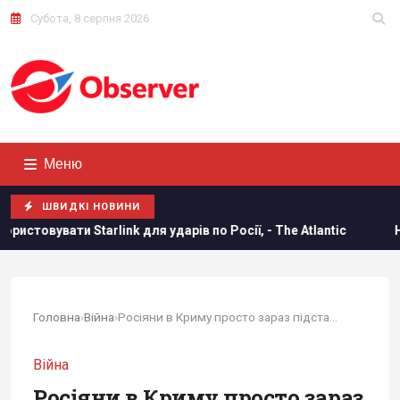
Субота, 8 серпня 2026
Меню
ШВИДКІ НОВИНИ
nk для ударів по Росії, - The Atlantic
Норвезькі військові
Головна
›
Війна
›
Росіяни в Криму просто зараз підставляються...
Війна
Росіяни в Криму просто зараз