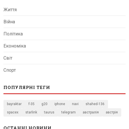
Життя
Війна
Політика
Економіка
Світ
Спорт
ПОПУЛЯРНІ ТЕГИ
bayraktar
f-35
g20
iphone
navi
shahed-136
spacex
starlink
taurus
telegram
австралія
австрія
ОСТАННІ НОВИНИ