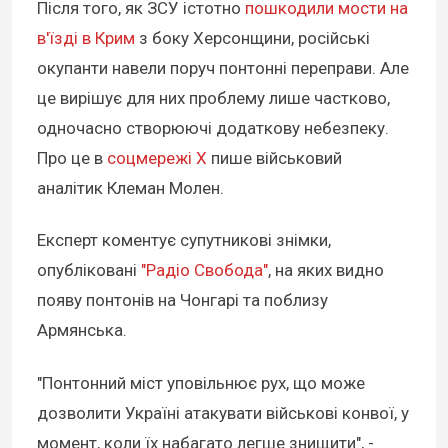
Після того, як ЗСУ істотно
пошкодили мости на
в'їзді в Крим
з боку Херсонщини, російські
окупанти навели поруч понтонні переправи. Але
це вирішує для них проблему лише частково,
одночасно створюючі додаткову небезпеку.
Про це в
соцмережі Х
пише військовий
аналітик Клеман Молен.
Експерт коментує супутникові знімки,
опубліковані
"Радіо Свобода"
, на яких видно
появу понтонів на Чонгарі та поблизу
Армянська.
"Понтонний міст уповільнює рух, що може
дозволити Україні атакувати військові конвої, у
момент, коли їх набагато легше знищити", -