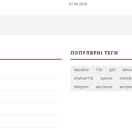
07.08.2026
ПОПУЛЯРНІ ТЕГИ
bayraktar
f-35
g20
iphon
shahed-136
spacex
starlink
telegram
австралія
австрія