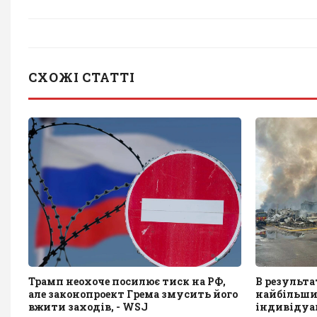
СХОЖІ СТАТТІ
Трамп неохоче посилює тиск на РФ,
В результа
але законопроект Грема змусить його
найбільший
вжити заходів, - WSJ
індивідуа