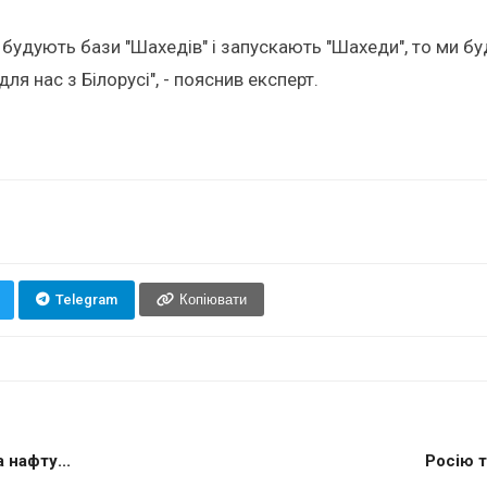
 будують бази "Шахедів" і запускають "Шахеди", то ми 
ля нас з Білорусі", - пояснив експерт.
Telegram
Копіювати
 нафту...
Росію т