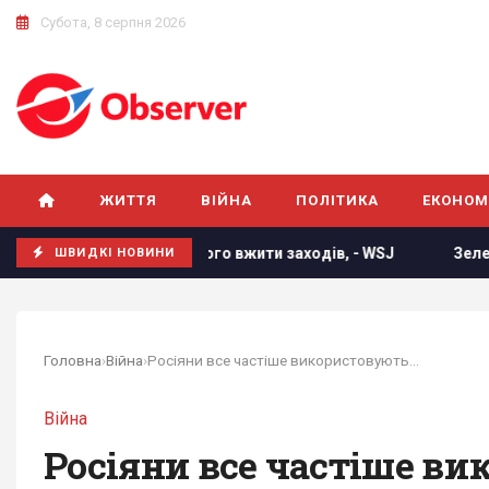
Субота, 8 серпня 2026
ЖИТТЯ
ВІЙНА
ПОЛІТИКА
ЕКОНОМ
мусить його вжити заходів, - WSJ
Зеленський відреагув
ШВИДКІ НОВИНИ
Головна
›
Війна
›
Росіяни все частіше використовують Білорусь...
Війна
Росіяни все частіше ви