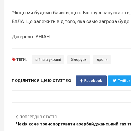
"Якщо ми будемо бачити, що з Білорусі запускають,
БпЛА. Це залежить від того, яка саме загроза буде д
Джерело: УНІАН
ТЕГИ:
війна в україні
білорусь
дрони
ПОДІЛИТИСЯ ЦІЄЮ СТАТТЕЮ:
Facebook
Twitter
ПОПЕРЕДНЯ СТАТТЯ
Чехія хоче транспортувати азербайджанський газ та