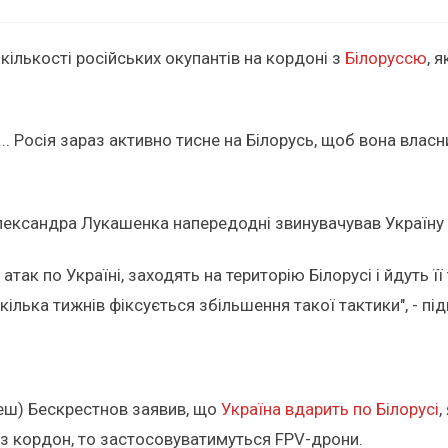
кількості російських окупантів на кордоні з
Білоруссю
, 
... Росія зараз активно тисне на Білорусь, щоб вона влас
ександра Лукашенка напередодні звинувачував Україну в
атак по Україні, заходять на територію Білорусі і йдуть ї
 кілька тижнів фіксується збільшення такої тактики", - 
леш) Бескрестнов заявив, що
Україна вдарить по Білорусі
,
рез кордон, то застосовуватимуться FPV-дрони.