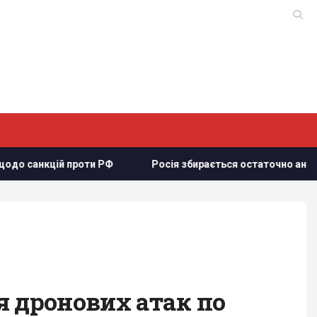
ти РФ
Росія збирається остаточно анексувати частину Груз
я дронових атак по