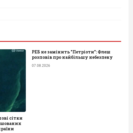
РЕБ не замінить "Петріоти": Флеш
розповів про найбільшу небезпеку
07.08.2026
ові сітки
ташованих
країни