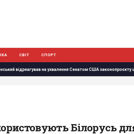
ІКА
СВІТ
СПОРТ
ав на ухвалення Сенатом США законопроєкту щодо санкцій про
користовують Білорусь дл