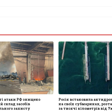
ті атаки РФ знищено
Росія встановила антидрон
 склад засобів
на своїх субмаринах, роз
льного захисту
за тисячі кілометрів від У