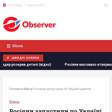
П'ятниця, 7 серпня 2026
Меню
ШВИДКІ НОВИНИ
еталі (відео)
Росіяни масовано атакували обʼєкти "Укр
Головна
›
Війна
›
Росіяни запустили по Україні ракети та ударні...
Війна
Росіяни запустили по Україні