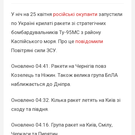
У ніч на 25 квітня
російські окупанти
запустили
по Україні крилаті ракети зі стратегічних
бомбардувальників Ту-95МС з району
Каспійського моря. Про це
повідомили
Повітряні сили ЗСУ.
Оновлено 04:41
. Ракети на Чернігів повз
Козелець та Ніжин. Також велика група БпЛА
наближається до Дніпра.
Оновлено 04:32
. Кілька ракет летять на Київ зі
сходу та півдня.
Оновлено 04:16
. Група ракет на Київ, Смілу,
Черкаси та Пирятин.