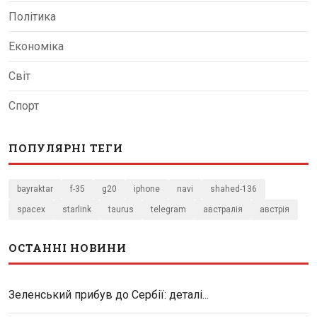
Політика
Економіка
Світ
Спорт
ПОПУЛЯРНІ ТЕГИ
bayraktar
f-35
g20
iphone
navi
shahed-136
spacex
starlink
taurus
telegram
австралія
австрія
ОСТАННІ НОВИНИ
Зеленський прибув до Сербії: деталі...