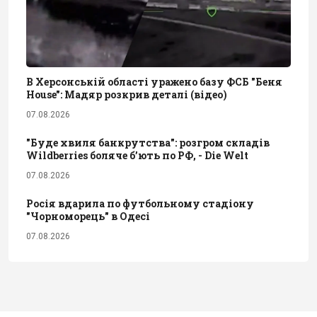
В Херсонській області уражено базу ФСБ "Беня
House": Мадяр розкрив деталі (відео)
07.08.2026
"Буде хвиля банкрутства": розгром складів
Wildberries боляче бʼють по РФ, - Die Welt
07.08.2026
Росія вдарила по футбольному стадіону
"Чорноморець" в Одесі
07.08.2026