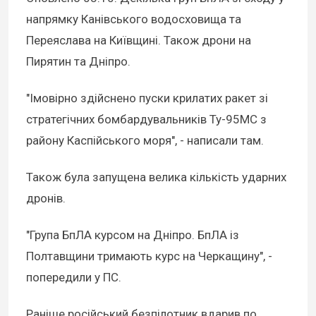
напрямку Канівського водосховища та
Переяслава на Київщині. Також дрони на
Пирятин та Дніпро.
"Імовірно здійснено пуски крилатих ракет зі
стратегічних бомбардувальників Ту-95МС з
району Каспійського моря", - написали там.
Також була запущена велика кількість ударних
дронів.
"Група БпЛА курсом на Дніпро. БпЛА із
Полтавщини тримають курс на Черкащину", -
попередили у ПС.
Раніше російський безпілотник вдарив по