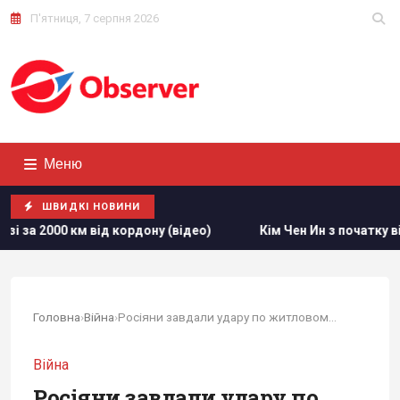
П'ятниця, 7 серпня 2026
Меню
ШВИДКІ НОВИНИ
м від кордону (відео)
Кім Чен Ин з початку війни в Украї
Головна
›
Війна
›
Росіяни завдали удару по житловому будинку у...
Війна
Росіяни завдали удару по