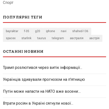
Спорт
ПОПУЛЯРНІ ТЕГИ
bayraktar
f-35
g20
iphone
navi
shahed-136
spacex
starlink
taurus
telegram
австралія
австрія
ОСТАННІ НОВИНИ
Трамп розлютився через витік інформації...
Українців здивували прогнозом на п'ятницю
Путін може напасти на НАТО вже восени:...
Втрати росіян в Україні сягнули нової...