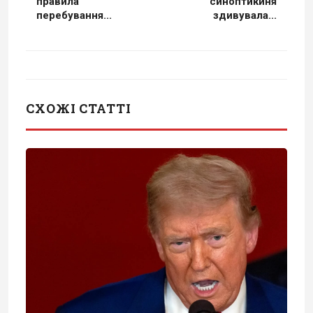
правила
синоптикиня
перебування...
здивувала...
СХОЖІ СТАТТІ