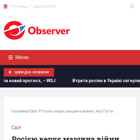
П'ятниця, 7 серпня 2026
Меню
ШВИДКІ НОВИНИ
Втрати росіян в Україні сягнули нової психологічної позна
Головна
›
Світ
›
Росією керує машина війни, яку Путін вже не...
Світ
Росією керує машина війни,