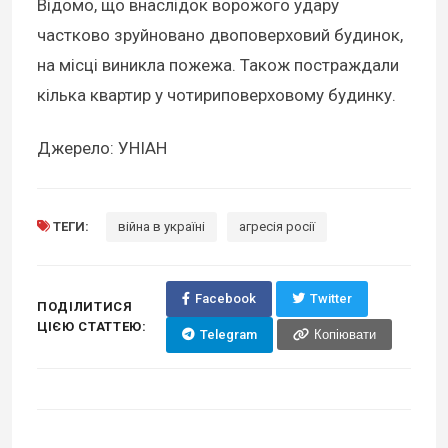
Відомо, що внаслідок ворожого удару
частково зруйновано двоповерховий будинок,
на місці виникла пожежа. Також постраждали
кілька квартир у чотириповерховому будинку.
Джерело: УНІАН
ТЕГИ:
війна в україні
агресія росії
Facebook
Twitter
ПОДІЛИТИСЯ
ЦІЄЮ СТАТТЕЮ:
Telegram
Копіювати