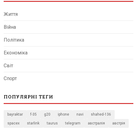
Життя
Війна
Політика
Економіка
Світ
Спорт
ПОПУЛЯРНІ ТЕГИ
bayraktar
f-35
g20
iphone
navi
shahed-136
spacex
starlink
taurus
telegram
австралія
австрія