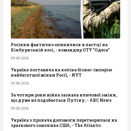
Росіяни фактично опинилися в пастці на
Кінбурнській косі, - командир ОТУ "Одеса"
09.08.2026
Україна поставила на коліна бізнес-імперію
найбагатшої жінки Росії, - NYT
09.08.2026
За чотири роки війна зазнала ключової зміни,
що дуже не подобається Путіну, - ABC News
09.08.2026
Україна з прохача допомоги перетворилася на
зразкового союзника США, - The Atlantic