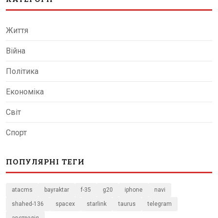
Життя
Війна
Політика
Економіка
Світ
Спорт
ПОПУЛЯРНІ ТЕГИ
atacms
bayraktar
f-35
g20
iphone
navi
shahed-136
spacex
starlink
taurus
telegram