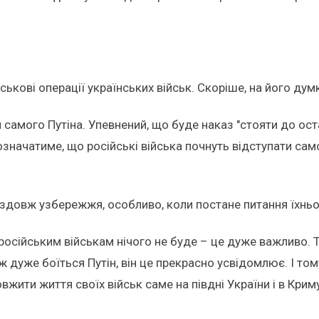
йськові операції українських військ. Скоріше, на його ду
я самого Путіна. Упевнений, що буде наказ "стояти до ост
означатиме, що російські війська почнуть відступати само
вздовж узбережжя, особливо, коли постане питання їхньо
 російським військам нічого не буде – це дуже важливо. 
дуже боїться Путін, він це прекрасно усвідомлює. І том
ити життя своїх військ саме на півдні України і в Криму"