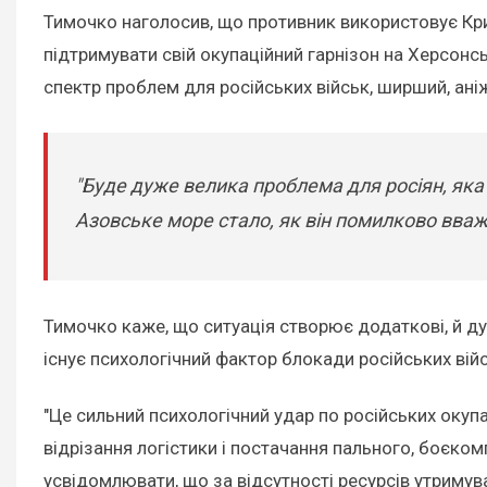
Тимочко наголосив, що противник використовує Крим
підтримувати свій окупаційний гарнізон на Херсонс
спектр проблем для російських військ, ширший, ані
"Буде дуже велика проблема для росіян, яка 
Азовське море стало, як він помилково вважав
Тимочко каже, що ситуація створює додаткові, й дуж
існує психологічний фактор блокади російських вій
"Це сильний психологічний удар по російських окупа
відрізання логістики і постачання пального, боєком
усвідомлювати, що за відсутності ресурсів утримуват