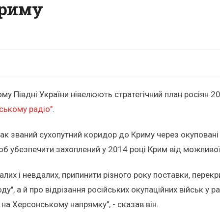
Криму
му Півдні України нівелюють стратегічний план росіян 20
ському радіо"
.
так званий сухопутний коридор до Криму через окуповані 
щоб убезпечити захоплений у 2014 році Крим від можливо
алих і невдалих, припинити різного року поставки, перекр
ду", а й про відрізання російських окупаційних військ у 
на Херсонському напрямку", - сказав він.