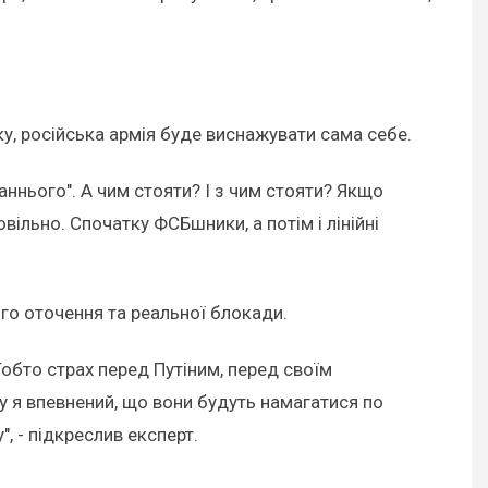
мку, російська армія буде виснажувати сама себе.
аннього". А чим стояти? І з чим стояти? Якщо
вільно. Спочатку ФСБшники, а потім і лінійні
го оточення та реальної блокади.
Тобто страх перед Путіним, перед своїм
у я впевнений, що вони будуть намагатися по
, - підкреслив експерт.