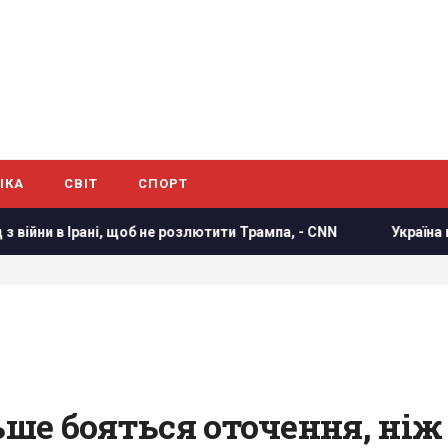
ІКА
СВІТ
СПОРТ
рані, щоб не розлютити Трампа, - CNN
Україна погодилася
ьше бояться оточення, ніж