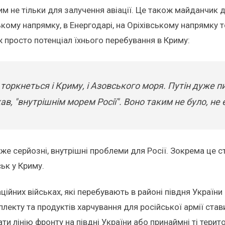
 не тільки для залучення авіації. Це також майданчик д
ькому напрямку, в Енергодарі, на Оріхівському напрямку
ж просто потенціал їхнього перебування в Криму:
торкнеться і Криму, і Азовського моря. Путін дуже п
, "внутрішнім морем Росії". Воно таким не було, не є 
е серйозні, внутрішні проблеми для Росії. Зокрема це с
ськ у Криму.
ційних військах, які перебувають в районі півдня Україн
плекту та продуктів харчування для російської армії ста
и лінію фронту на півдні України або принаймні ті терито