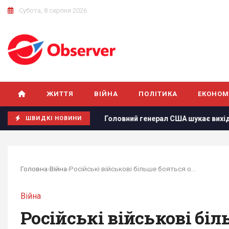
Субота, 8 серпня 2026
ЖИТТЯ
ВІЙНА
ПОЛІТИКА
ЕКОНОМ
 що відомо
Головний генерал США шукає вихід з війни в І
ШВИДКІ НОВИНИ
Головна
›
Війна
›
Російські військові більше бояться оточення,...
Війна
Російські військові біл