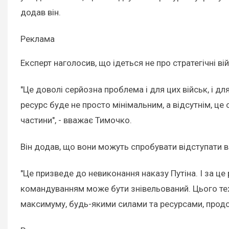
додав він.
Реклама
Експерт наголосив, що ідеться не про стратегічні ві
"Це доволі серйозна проблема і для цих військ, і дл
ресурс буде не просто мінімальним, а відсутнім, це 
частини", - вважає Тимочко.
Він додав, що вони можуть спробувати відступати 
"Це призведе до невиконання наказу Путіна. І за це
командуванням може бути знівельований. Цього теж 
максимуму, будь-якими силами та ресурсами, продовж