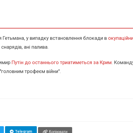
я Гетьмана, у випадку встановлення блокади в
окупаційни
 снарядів, ані палива.
димир
Путін до останнього триатиметься за Крим
. Команд
 "головним трофеєм війни".
Telegram
Копіювати