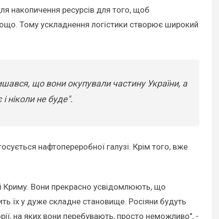
ля накопичення ресурсів для того, щоб
 тощо. Тому ускладнення логістики створює широкий
ишався, що вони окупували частину України, а
і ніколи не буде".
тосується нафтопереробної галузі. Крім того, вже
и і Криму. Вони прекрасно усвідомлюють, що
вить їх у дуже складне становище. Росіяни будуть
рії, на яких вони перебувають, просто неможливо", -