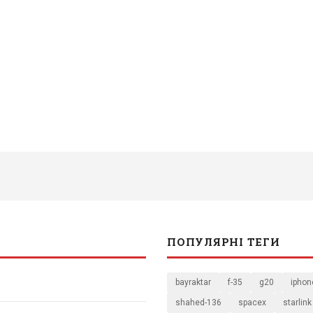
ПОПУЛЯРНІ ТЕГИ
bayraktar
f-35
g20
iphon
shahed-136
spacex
starlink