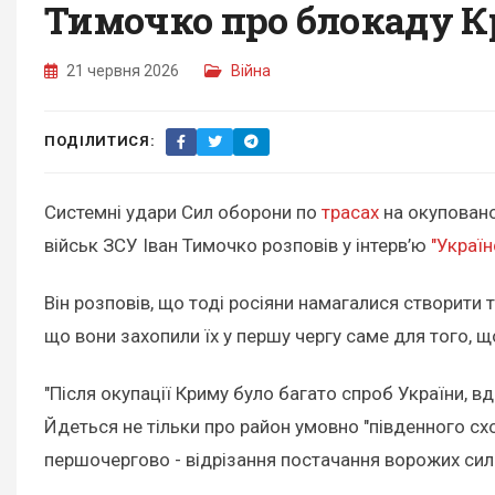
Тимочко про блокаду 
21 червня 2026
Війна
ПОДІЛИТИСЯ:
Системні удари Сил оборони по
трасах
на окуповано
військ ЗСУ Іван Тимочко розповів у інтерв’ю
"Україн
Він розповів, що тоді росіяни намагалися створити 
що вони захопили їх у першу чергу саме для того, 
"Після окупації Криму було багато спроб України, вд
Йдеться не тільки про район умовно "південного схо
першочергово - відрізання постачання ворожих сил 