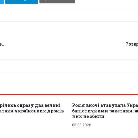
...
Розкр
орілись одразу два великі
Росія вночі атакувала Укра
атаки українських дронів
балістичними ракетами, ж
них не збили
08.08.2026