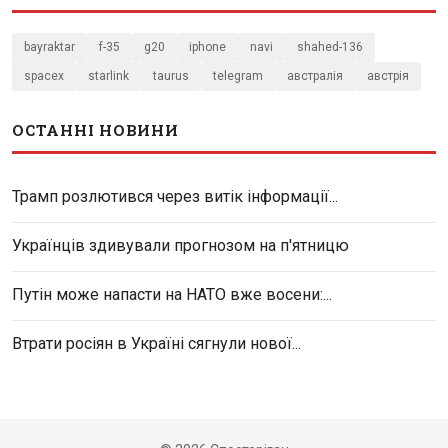
bayraktar
f-35
g20
iphone
navi
shahed-136
spacex
starlink
taurus
telegram
австралія
австрія
ОСТАННІ НОВИНИ
Трамп розлютився через витік інформації...
Українців здивували прогнозом на п'ятницю
Путін може напасти на НАТО вже восени:...
Втрати росіян в Україні сягнули нової...