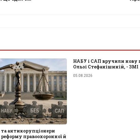
НАБУ і САП вручили нову 
Ользі Стефанішиній, - ЗМІ
05.08.2026
 та антикорупціонери
 реформу правоохоронної й