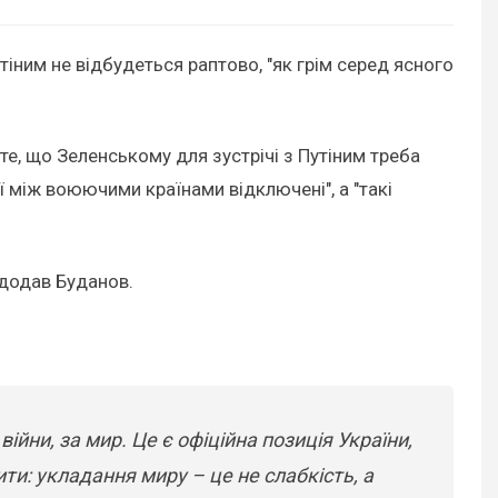
ним не відбудеться раптово, "як грім серед ясного
е, що Зеленському для зустрічі з Путіним треба
 між воюючими країнами відключені", а "такі
- додав Буданов.
йни, за мир. Це є офіційна позиція України,
ти: укладання миру – це не слабкість, а