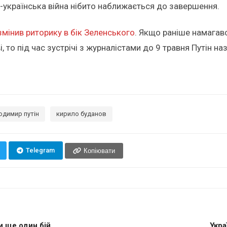
-українська війна нібито наближається до завершення.
змінив риторику в бік Зеленського
. Якщо раніше намагав
і, то під час зустрічі з журналістами до 9 травня Путін 
одимир путін
кирило буданов
Telegram
Копіювати
и ще один бій
Укра