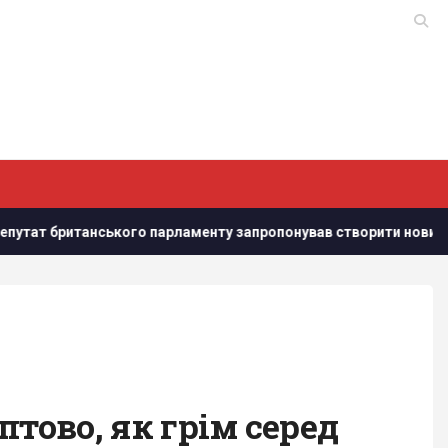
го парламенту запропонував створити новий союз
Мобілі
тово, як грім серед