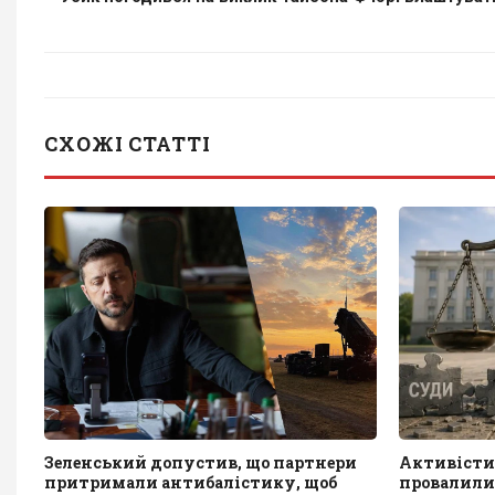
СХОЖІ СТАТТІ
Зеленський допустив, що партнери
Активісти
притримали антибалістику, щоб
провалили