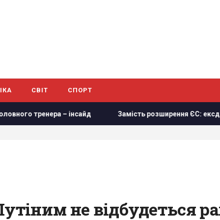
ІКА
СВІТ
СПОРТ
 інсайд
Замість розширення ЄС: ексдепутат британсько
Путіним не відбудеться рап