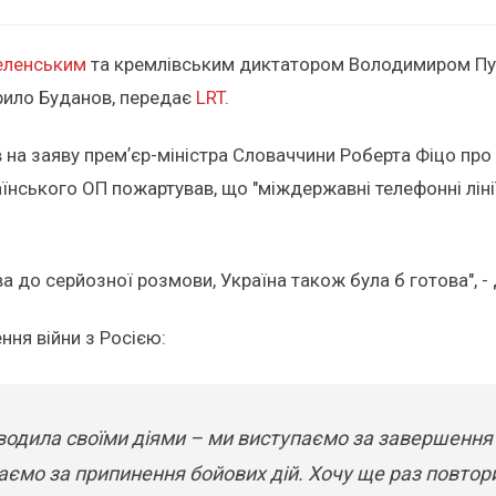
еленським
та кремлівським диктатором Володимиром Путі
ирило Буданов, передає
LRT
.
на заяву премʼєр-міністра Словаччини Роберта Фіцо про т
нського ОП пожартував, що "міждержавні телефонні лінії
а до серйозної розмови, Україна також була б готова", 
ння війни з Росією:
дила своїми діями – ми виступаємо за завершення ві
ємо за припинення бойових дій. Хочу ще раз повтори