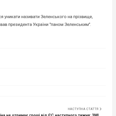
ся уникати називати Зеленського на прізвище,
назвав президента України "паном Зеленським".
НАСТУПНА СТАТТЯ
їна не отримає гроші від ЄС наступного тижня: ЗМІ...