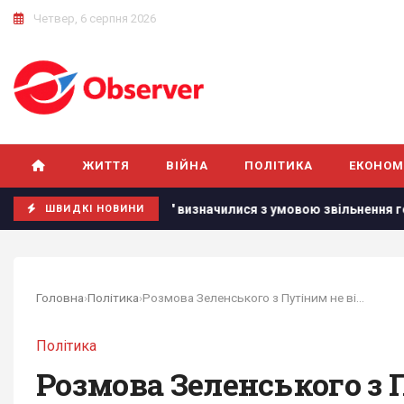
Четвер, 6 серпня 2026
ЖИТТЯ
ВІЙНА
ПОЛІТИКА
ЕКОНОМ
"Динамо" визначилися з умовою звільнення головного тренера –
ШВИДКІ НОВИНИ
Головна
›
Політика
›
Розмова Зеленського з Путіним не відбудеться...
Політика
Розмова Зеленського з 