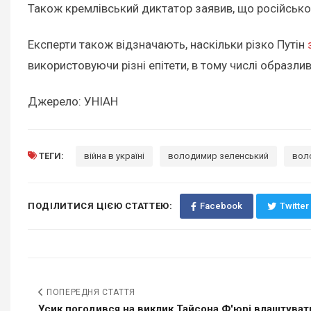
Також кремлівський диктатор заявив, що російсько
Експерти також відзначають, наскільки різко Путін
використовуючи різні епітети, в тому числі образлив
Джерело: УНІАН
ТЕГИ:
війна в україні
володимир зеленський
вол
ПОДІЛИТИСЯ ЦІЄЮ СТАТТЕЮ:
Facebook
Twitter
ПОПЕРЕДНЯ СТАТТЯ
Усик погодився на виклик Тайсона Ф'юрі влаштуват