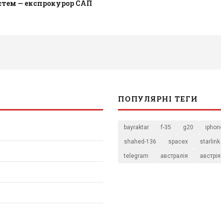
стем — експрокурор САП
ПОПУЛЯРНІ ТЕГИ
bayraktar
f-35
g20
iphon
shahed-136
spacex
starlink
telegram
австралія
австрія