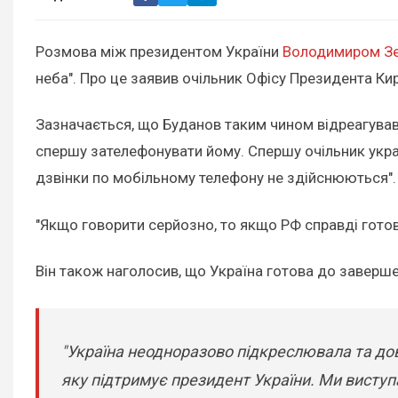
Розмова між президентом України
Володимиром З
неба". Про це заявив очільник Офісу Президента К
Зазначається, що Буданов таким чином відреагував 
спершу зателефонувати йому. Спершу очільник украї
дзвінки по мобільному телефону не здійснюються".
"Якщо говорити серйозно, то якщо РФ справді готов
Він також наголосив, що Україна готова до заверше
"Україна неодноразово підкреслювала та дово
яку підтримує президент України. Ми виступа