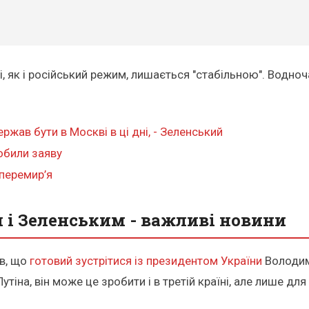
і, як і російський режим, лишається "стабільною". Водноча
жав бути в Москві в ці дні, - Зеленський
обили заяву
 перемир’я
і Зеленським - важливі новини
ив, що
готовий зустрітися із президентом України
Володим
іна, він може це зробити і в третій країні, але лише для