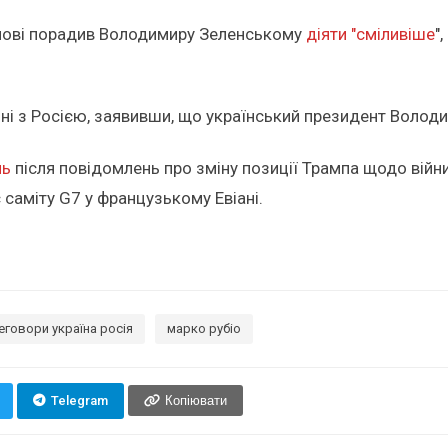
озмові порадив Володимиру Зеленському
діяти "сміливіше
"
ійні з Росією, заявивши, що український президент Воло
нь
після повідомлень про зміну позиції Трампа щодо війни
 саміту G7 у французькому Евіані.
еговори україна росія
марко рубіо
Telegram
Копіювати