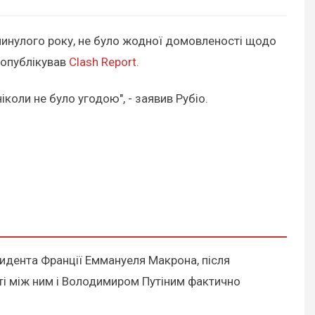
минулого року, не було жодної домовленості щодо
 опублікував
Clash Report.
коли не було угодою", - заявив Рубіо.
зидента Франції Еммануеля Макрона, після
сті між ним і Володимиром Путіним фактично