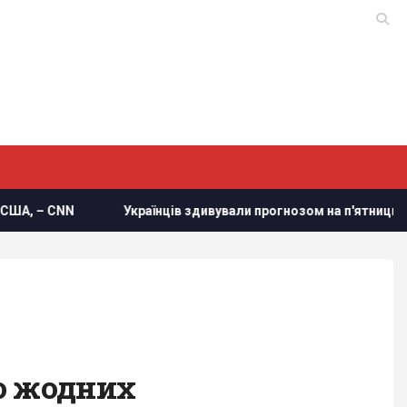
Українців здивували прогнозом на п'ятницю
Путін мож
ло жодних