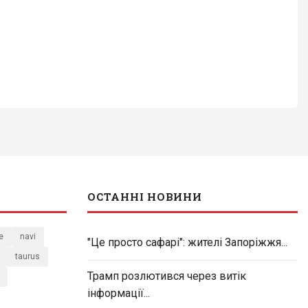
ОСТАННІ НОВИНИ
e
navi
"Це просто сафарі": жителі Запоріжжя...
taurus
Трамп розлютився через витік
інформації...