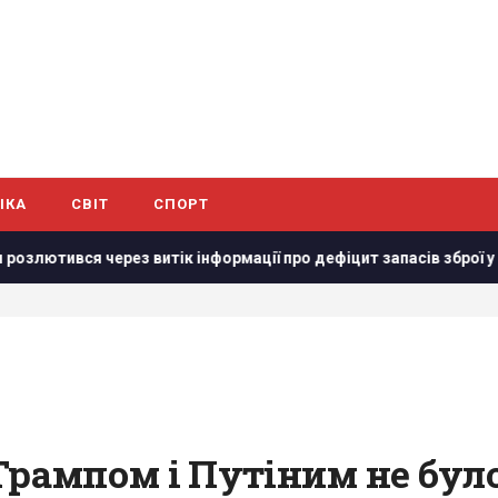
ІКА
СВІТ
СПОРТ
з витік інформації про дефіцит запасів зброї у США, – CNN
 Трампом і Путіним не бу