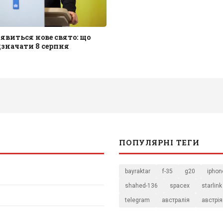
з'явиться нове свято: що
значати 8 серпня
ПОПУЛЯРНІ ТЕГИ
bayraktar
f-35
g20
iphon
shahed-136
spacex
starlink
telegram
австралія
австрія