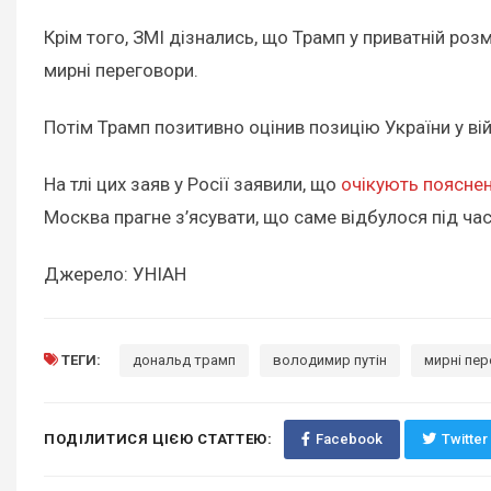
Крім того, ЗМІ дізнались, що Трамп у приватній р
мирні переговори.
Потім Трамп позитивно оцінив позицію України у в
На тлі цих заяв у Росії заявили, що
очікують поясне
Москва прагне з’ясувати, що саме відбулося під час
Джерело: УНІАН
ТЕГИ:
дональд трамп
володимир путін
мирні пер
ПОДІЛИТИСЯ ЦІЄЮ СТАТТЕЮ:
Facebook
Twitter