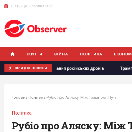
П'ятниця, 7 серпня 2026
ЖИТТЯ
ВІЙНА
ПОЛІТИКА
ЕКОНОМ
 про полювання російських дронів
Трамп розлютився чере
ШВИДКІ НОВИНИ
Головна
›
Політика
›
Рубіо про Аляску: Між Трампом і Путіним не...
Політика
Рубіо про Аляску: Між