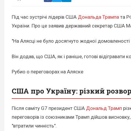
Під час зустрічі лідерів США
Дональда Трампа
та Р
України. Про це заявив державний секретар США Ма
"На Алясці не було досягнуто жодної домовленості 
Він додав, що США, як і раніше, готові відігравати 
Рубио о переговорах на Аляске
США про Україну: різкий розво
Після саміту G7 президент США
Дональд Трамп
різ
переговорів із союзниками Трамп дійшов висновку, 
"втратили чинність".