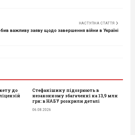
НАСТУПНА СТАТТЯ
обив важливу заяву щодо завершення війни в Україні
акету до
Стефанішину підозрюють в
 ліцензій
незаконному збагаченні на 13,9 млн
грн: в НАБУ розкрили деталі
06.08.2026