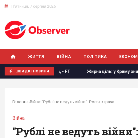
П'ятниця, 7 серпня 2026
ЖИТТЯ
ВІЙНА
ПОЛІТИКА
ЕКОНОМ
мати нових членів, - FT
Жирна ціль: у Криму знищено рос
ШВИДКІ НОВИНИ
Головна
›
Війна
›
"Рублі не ведуть війни": Росія втрачає свою...
Війна
"Рублі не ведуть війни"