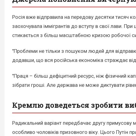
Росія вже відправила на передову десятки тисяч ко
заохочувала іммігрантів до вступу в свої лави. При 
стикається з більш масштабною кризою робочої си
"Проблеми не тільки з пошуком людей для відправк
додавши, що вся російська економіка страждає від 
"Праця – більш дефіцитний ресурс, ніж фізичний ка
зібрати гроші. Але держава не може диктувати ріве
Кремлю доведеться зробити ви
Радикальний варіант передбачає другу примусову м
особливо чоловіків призовного віку. Цього Путін пр