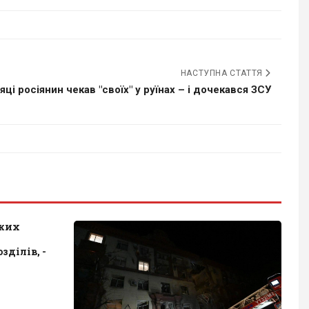
НАСТУПНА СТАТТЯ
яці росіянин чекав "своїх" у руїнах – і дочекався ЗСУ
ьких
ділів, -