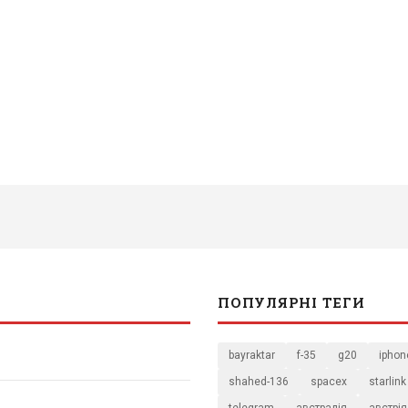
ПОПУЛЯРНІ ТЕГИ
bayraktar
f-35
g20
iphon
shahed-136
spacex
starlink