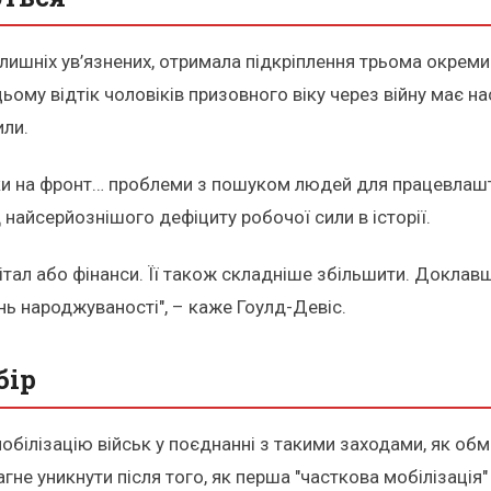
лишніх ув’язнених, отримала підкріплення трьома окреми
цьому відтік чоловіків призовного віку через війну має на
ли.
и на фронт… проблеми з пошуком людей для працевлаштув
найсерйознішого дефіциту робочої сили в історії.
пітал або фінанси. Її також складніше збільшити. Докла
нь народжуваності", – каже Гоулд-Девіс.
бір
обілізацію військ у поєднанні з такими заходами, як об
агне уникнути після того, як перша "часткова мобілізаці