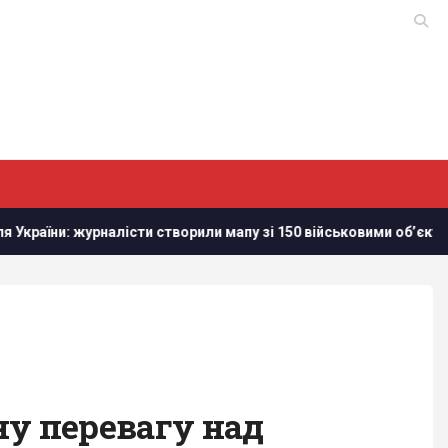
: журналісти створили мапу зі 150 військовими обʼєктам в Білор
вну перевагу над