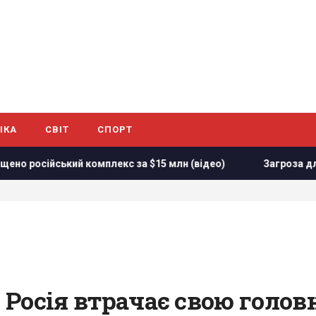
ІКА
СВІТ
СПОРТ
ійський комплекс за $15 млн (відео)
Загроза для України
: Росія втрачає свою голо