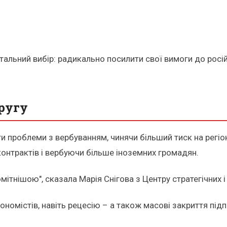
ьний вибір: радикально посилити свої вимоги до російс
ругу
 проблеми з вербуванням, чинячи більший тиск на регіон
контрактів і вербуючи більше іноземних громадян.
омітнішою", сказала Марія Снігова з Центру стратегічних
ономістів, навіть рецесію – а також масові закриття під