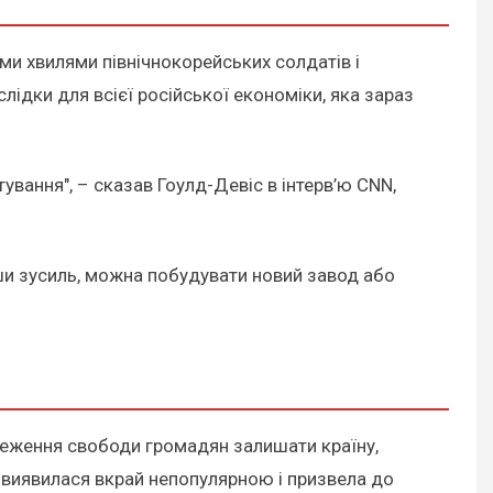
ми хвилями північнокорейських солдатів і
слідки для всієї російської економіки, яка зараз
ання", – сказав Гоулд-Девіс в інтерв’ю CNN,
вши зусиль, можна побудувати новий завод або
меження свободи громадян залишати країну,
я" виявилася вкрай непопулярною і призвела до