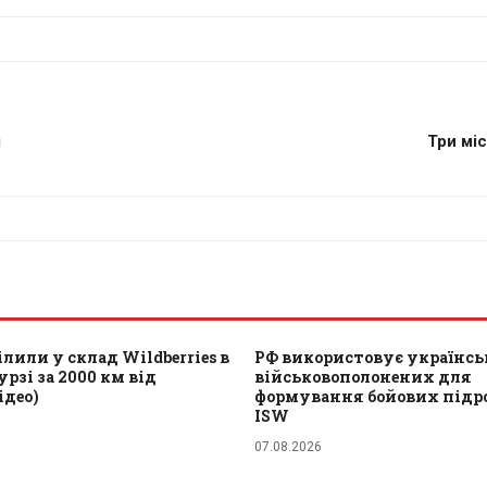
я
Три міс
лили у склад Wildberries в
РФ використовує українс
рзі за 2000 км від
військовополонених для
ідео)
формування бойових підроз
ISW
07.08.2026