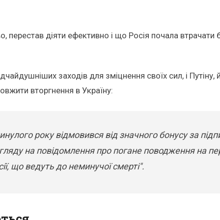
о, перестав діяти ефективно і що Росія почала втрачати 
дчайдушніших заходів для зміцнення своїх сил, і Путіну
довжити вторгнення в Україну:
улого року відмовився від значного бонусу за підп
огляду на повідомлення про погане поводження на пер
ії, що ведуть до неминучої смерті".
ться