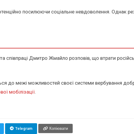
 потенційно посилюючи соціальне невдоволення. Однак ре
та співпраці Дмитро Жмайло розповів, що втрати російсь
ться до межі можливостей своєї системи вербування добр
вої мобілізації
.
Telegram
Копіювати