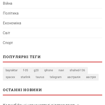
Війна
Політика
Економіка
Світ
Спорт
ПОПУЛЯРНІ ТЕГИ
bayraktar
f-35
g20
iphone
navi
shahed-136
spacex
starlink
taurus
telegram
австралія
австрія
ОСТАННІ НОВИНИ