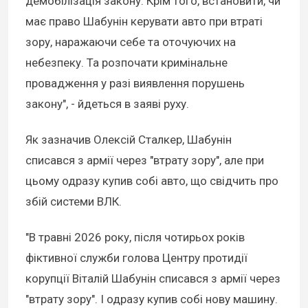
демобілізація закону. Крім того, встановити, чи
має право Шабунін керувати авто при втраті
зору, наражаючи себе та оточуючих на
небезпеку. Та розпочати кримінальне
провадження у разі виявлення порушень
закону", - йдеться в заяві руху.
Як зазначив Олексій Сталкер, Шабунін
списався з армії через "втрату зору", але при
цьому одразу купив собі авто, що свідчить про
збій системи ВЛК.
"В травні 2026 року, після чотирьох років
фіктивної служби голова Центру протидії
корупції Віталій Шабунін списався з армії через
"втрату зору". І одразу купив собі нову машину.