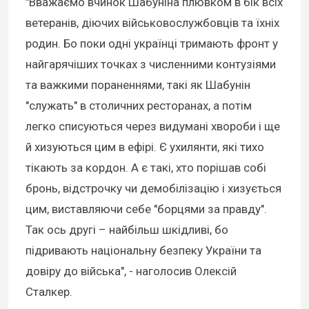
"Вважаємо вчинок Шабуніна плювком в бік всіх
ветеранів, діючих військовослужбовців та їхніх
родин. Бо поки одні українці тримають фронт у
найгарячіших точках з численними контузіями
та важкими пораненнями, такі як Шабунін
"служать" в столичних ресторанах, а потім
легко списуються через видумані хвороби і ще
й хизуються цим в ефірі. Є ухилянти, які тихо
тікають за кордон. А є такі, хто порішав собі
бронь, відстрочку чи демобілізацію і хизується
цим, виставляючи себе "борцями за правду".
Так ось другі – найбільш шкідливі, бо
підривають національну безпеку України та
довіру до війська", - наголосив Олексій
Сталкер.