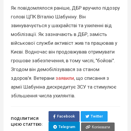
Як повідомлялося раніше, ДБР вручило підозру
голові ЦПК Віталію Шабуніну. Він
звинувачується у шахрайстві та ухиленні від
мобілізації. Як зазначають в ДБР, замість
військової служби активіст жив та працював у
Києві. Водночас він продовжував отримувати
грошове забезпечення, в тому числі, "бойові".
Згодом він демобілізувався за станом
здоров'я. Ветерани
заявили
, що списання з
армії Шабуніна дискредитує ЗСУ та стимулює
збільшення числа ухилянтів.
Facebook
Twitter
ПОДІЛИТИСЯ
ЦІЄЮ СТАТТЕЮ:
Telegram
Копіювати