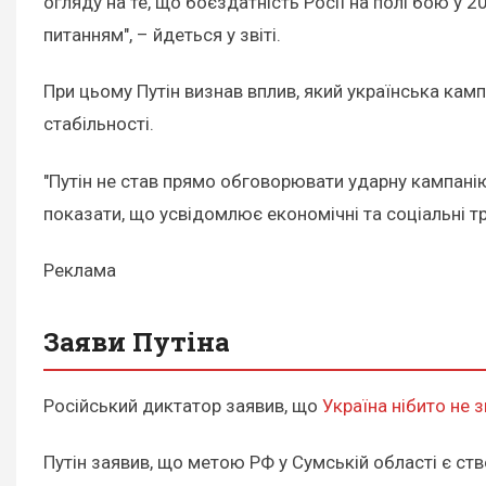
огляду на те, що боєздатність Росії на полі бою у 
питанням", – йдеться у звіті.
При цьому Путін визнав вплив, який українська камп
стабільності.
"Путін не став прямо обговорювати ударну кампанію 
показати, що усвідомлює економічні та соціальні тр
Реклама
Заяви Путіна
Російський диктатор заявив, що
Україна нібито не 
Путін заявив, що метою РФ у Сумській області є ст