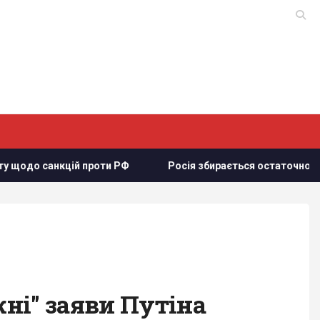
анкцій проти РФ
Росія збирається остаточно анексувати ч
ні" заяви Путіна