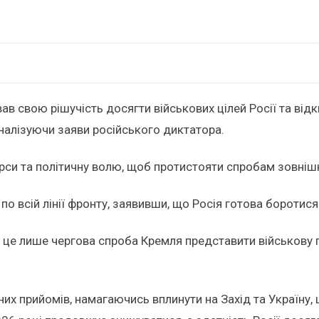
ав свою рішучість досягти військових цілей Росії та від
аналізуючи заяви російського диктатора.
урси та політичну волю, щоб протистояти спробам зовнішн
о всій лінії фронту, заявивши, що Росія готова боротися 
 це лише чергова спроба Кремля представити військову пе
х прийомів, намагаючись вплинути на Захід та Україну, 