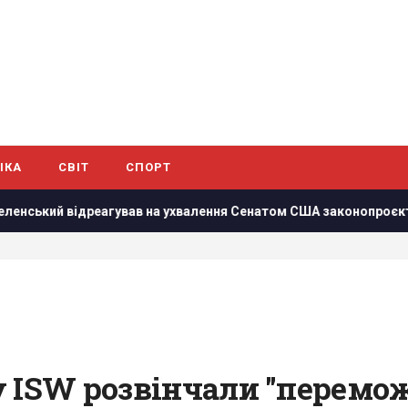
ІКА
СВІТ
СПОРТ
 відреагував на ухвалення Сенатом США законопроєкту щодо с
 ISW розвінчали "перемож