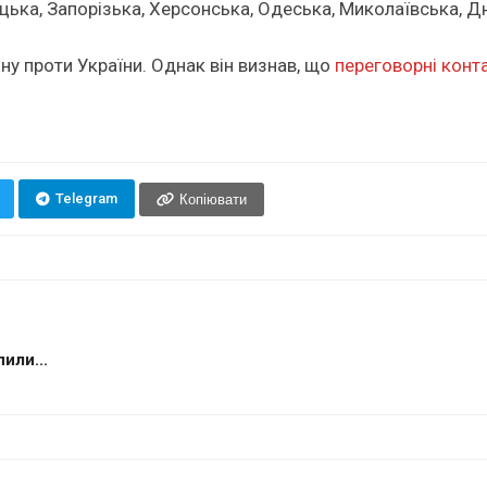
нецька, Запорізька, Херсонська, Одеська, Миколаївська, Д
ну проти України. Однак він визнав, що
переговорні конт
Telegram
Копіювати
или...