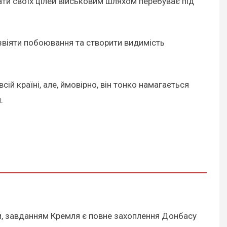
гати своїх цілей військовим шляхом перебуває під
озвіяти побоювання та створити видимість
ій країні, але, ймовірно, він тонко намагається
.
ами, завданням Кремля є повне захоплення Донбасу