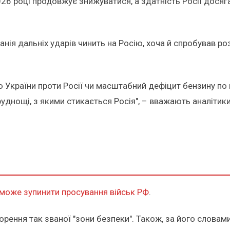
2026 році продовжує знижуватися, а здатність Росії дося
анія дальніх ударів чинить на Росію, хоча й спробував р
України проти Росії чи масштабний дефіцит бензину по вс
уднощі, з якими стикається Росія", – вважають аналітики
зможе зупинити просування військ РФ
.
ворення так званої "зони безпеки". Також, за його слов