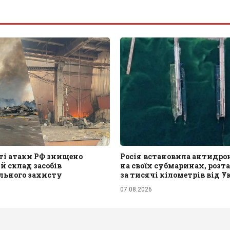
ті атаки РФ знищено
Росія встановила антидрон
 склад засобів
на своїх субмаринах, роз
льного захисту
за тисячі кілометрів від У
07.08.2026