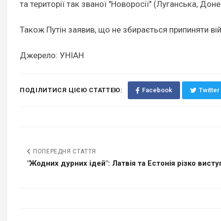
та території так званої "Новоросії" (Луганська, До
Також Путін заявив, що не збирається припиняти вій
Джерело: УНІАН
ПОДІЛИТИСЯ ЦІЄЮ СТАТТЕЮ:
Facebook
Twitter
ПОПЕРЕДНЯ СТАТТЯ
"Жодних дурних ідей": Латвія та Естонія різко виступ