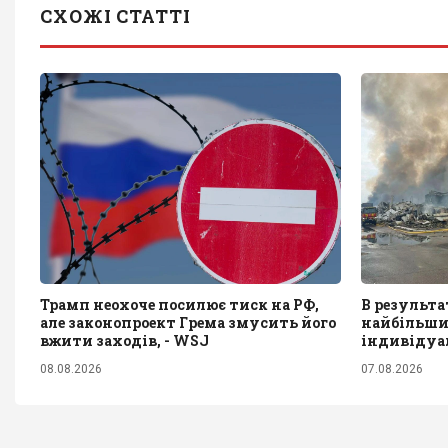
СХОЖІ СТАТТІ
Трамп неохоче посилює тиск на РФ,
В результа
але законопроект Грема змусить його
найбільший
вжити заходів, - WSJ
індивідуа
08.08.2026
07.08.2026