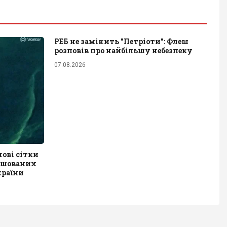
РЕБ не замінить "Петріоти": Флеш
розповів про найбільшу небезпеку
07.08.2026
ові сітки
ташованих
країни