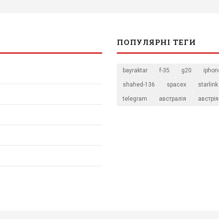
ПОПУЛЯРНІ ТЕГИ
bayraktar
f-35
g20
iphon
shahed-136
spacex
starlink
telegram
австралія
австрія