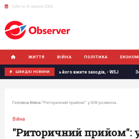
Субота, 8 серпня 2026
ЖИТТЯ
ВІЙНА
ПОЛІТИКА
ЕКОНОМ
кт Грема змусить його вжити заходів, - WSJ
Зеленський
ШВИДКІ НОВИНИ
Головна
›
Війна
›
"Риторичний прийом": у ISW розвінчали...
Війна
"Риторичний прийом": у