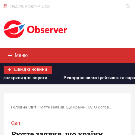
Неділя, 9 серпня 2026
Меню
ШВИДКІ НОВИНИ
орога
Рекордно низькі рейтинги та параноя: Путін жорстк
Головна
›
Світ
›
Рютте заявив, що країни НАТО обговорюють...
Світ
Рютте заявив, що країни