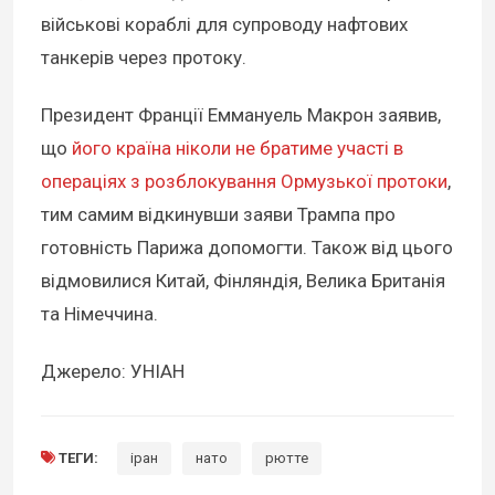
військові кораблі для супроводу нафтових
танкерів через протоку.
Президент Франції Еммануель Макрон заявив,
що
його країна ніколи не братиме участі в
операціях з розблокування Ормузької протоки
,
тим самим відкинувши заяви Трампа про
готовність Парижа допомогти. Також від цього
відмовилися Китай, Фінляндія, Велика Британія
та Німеччина.
Джерело: УНІАН
ТЕГИ:
іран
нато
рютте