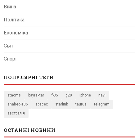
Війна
Політика
Економіка
Світ
Спорт
ПОПУЛЯРНІ ТЕГИ
atacms
bayraktar
f-35
g20
iphone
navi
shahed-136
spacex
starlink
taurus
telegram
австралія
ОСТАННІ НОВИНИ