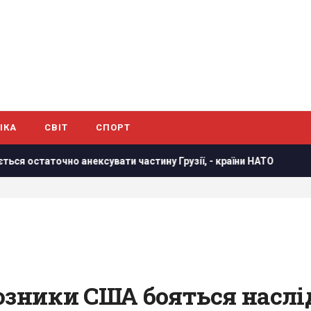
ІКА
СВІТ
СПОРТ
нексувати частину Грузії, - країни НАТО
В результаті ат
юзники США бояться наслід