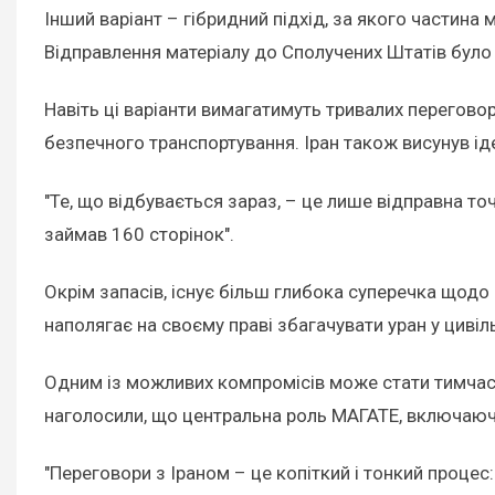
Інший варіант – гібридний підхід, за якого частина
Відправлення матеріалу до Сполучених Штатів було 
Навіть ці варіанти вимагатимуть тривалих переговор
безпечного транспортування. Іран також висунув ід
"Те, що відбувається зараз, – це лише відправна то
займав 160 сторінок".
Окрім запасів, існує більш глибока суперечка щодо 
наполягає на своєму праві збагачувати уран у цивіл
Одним із можливих компромісів може стати тимчасо
наголосили, що центральна роль МАГАТЕ, включаючи
"Переговори з Іраном – це копіткий і тонкий процес