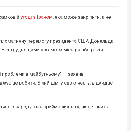
 рамковій
угоді з Іраном
, яка може закріпити, а не
 дипломатичну перемогу президента США Дональда
ися з труднощами протягом місяців або років
ні проблеми в майбутньому", – заявив
ує це робити. Білий дім, у свою чергу, відкидає
кого народу, і він прийме лише ту, яка ставить