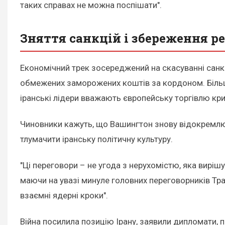
таких справах не можна поспішати".
Зняття санкцій і збереження р
Економічний трек зосереджений на скасуванні санкц
обмежених заморожених коштів за кордоном. Більш 
іранські лідери вважають європейську торгівлю кр
Чиновники кажуть, що Вашингтон знову відокремлює 
тлумачити іранську політичну культуру.
"Ці переговори – не угода з нерухомістю, яка вирі
маючи на увазі минуле головних переговорників Тра
взаємні ядерні кроки".
Війна посилила позицію Ірану, заявили дипломати, 