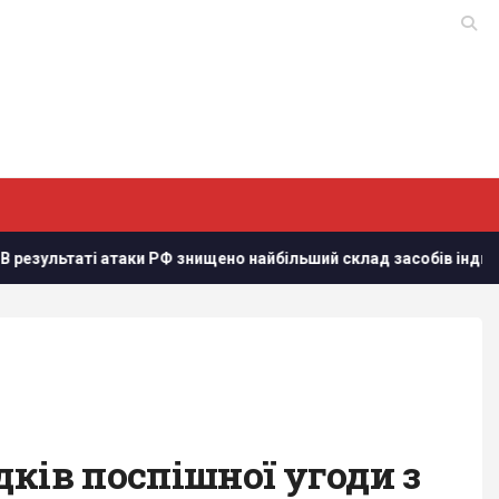
аки РФ знищено найбільший склад засобів індивідуального захи
ків поспішної угоди з