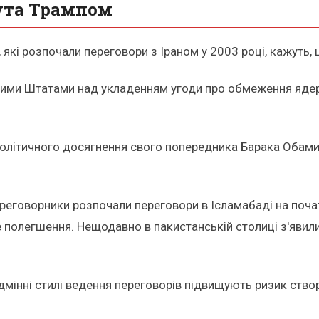
нута Трампом
 які розпочали переговори з Іраном у 2003 році, кажуть, 
ними Штатами над укладенням угоди про обмеження ядерно
літичного досягнення свого попередника Барака Обами – 
 переговорники розпочали переговори в Ісламабаді на поч
полегшення. Нещодавно в пакистанській столиці з'явили
мінні стилі ведення переговорів підвищують ризик створе