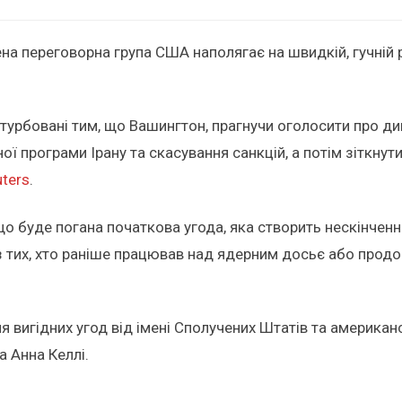
а переговорна група США наполягає на швидкій, гучній
 стурбовані тим, що Вашингтон, прагнучи оголосити про
ї програми Ірану та скасування санкцій, а потім зіткнут
ters
.
 що буде погана початкова угода, яка створить нескінчен
тих, хто раніше працював над ядерним досьє або продовж
вигідних угод від імені Сполучених Штатів та американсь
а Анна Келлі.