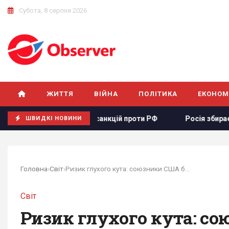
Субота, 8 серпня 2026
ЖИТТЯ
ВІЙНА
ПОЛІТИКА
ЕКОНОМ
кту щодо санкцій проти РФ
Росія збирається остаточно а
ШВИДКІ НОВИНИ
Головна
›
Світ
›
Ризик глухого кута: союзники США бояться...
Світ
Ризик глухого кута: со