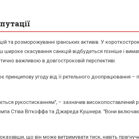
епутації
ій та розморожуванні іранських активів. У короткострок
широке скасування санкцій відбудеться пізніше і вимаг
итично важливою в довгостроковій перспективі.
принципову угоду від її ретельного доопрацювання – під
шується рукостисканням", – зазначив високопоставлений
мпа Стіва Віткоффа та Джареда Кушнера. "Вони включають
показавши, що він може витримувати тиск, навіть прагну