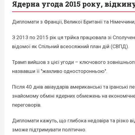
Ядерна угода 2015 року, відки
Дипломати з Франції, Великої Британії та Німеччини,
З 2013 по 2015 рік ця трійка працювала зі Сполуче
відомої як Спільний всеосяжний план дій (СВПД).
Трамп вийшов з цієї угоди – ключового зовнішньопо
назвавши її "жахливо односторонньою".
Після 40 днів авіаударів американські та іранські
знайомому обміні ядерних обмежень на економічне 
переговорів.
Дипломати кажуть, що глибока недовіра та різко від
зможе підтримувати політично.