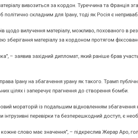
 матеріалу вивозиться за кордон. Туреччина та Франція з
б політично складним для Ірану, тоді як Росія є неприв
ів щодо вилучення матеріалу, можливо, похованого в резул
ею зберігання матеріалу за кордоном протягом фіксован
чка", – заявив західний дипломат, який раніше брав учас
права Ірану на збагачення урану як такого. Трамп публічн
ьних цілях і заперечує прагнення до створення бомби.
вий мораторій із подальшим відновленням збагачення на
 інтрузивні перевірки та безперешкодний доступ, є нео
: кожне слово має значення", – підкреслив Жерар Аро, го