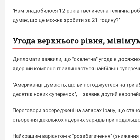
"Нам знадобилося 12 років і величезна технічна роб
думає, що це можна зробити за 21 годину?"
Угода верхнього рівня, мініму
Дипломати заявили, що "скелетна" угода є досяжно
ядерний компонент залишається найбільш супереч
"Американці думають, що ви погоджуєтеся на три аб
десятка нових суперечок", – заявив другий європе
Переговори зосереджені на запасах Ірану, що стано
створення декількох ядерних зарядів при подальшо
Найкращим варіантом є "роззбагачення" (зниження с