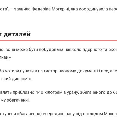
ота", – заявила Федеріка Могеріні, яка координувала пер
м деталей
ю, вона може бути побудована навколо ядерного та екон
ливим.
о чотири пункти в п’ятисторінковому документі і все, ал
йський дипломат.
влять приблизно 440 кілограмів урану, збагаченого до 6
му збагаченні.
тупеня збагачення) всередині Ірану під наглядом Міжнар