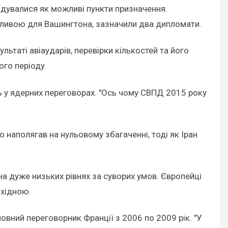
гадувалися як можливі пункти призначення.
абливою для Вашингтона, зазначили два дипломати.
ьтаті авіаударів, перевірки кількостей та його
ого періоду.
ть у ядерних переговорах. "Ось чому СВПД 2015 року
о наполягав на нульовому збагаченні, тоді як Іран
 дуже низьких рівнях за суворих умов. Європейці
бхідною.
ловний переговорник Франції з 2006 по 2009 рік. "У