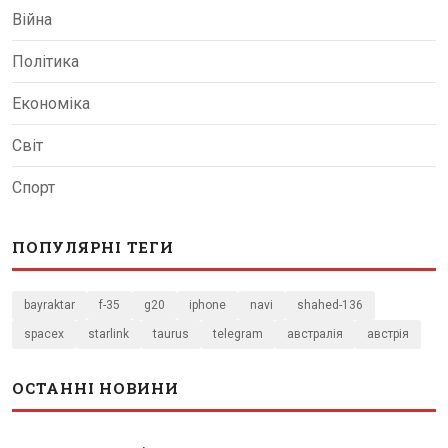
Війна
Політика
Економіка
Світ
Спорт
ПОПУЛЯРНІ ТЕГИ
bayraktar
f-35
g20
iphone
navi
shahed-136
spacex
starlink
taurus
telegram
австралія
австрія
ОСТАННІ НОВИНИ