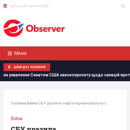
Субота, 8 серпня 2026
Меню
ШВИДКІ НОВИНИ
США законопроєкту щодо санкцій проти РФ
Росія збираєт
Головна
›
Війна
›
СБУ уразила нафтоперекачувальну станцію в РФ:...
Війна
СБУ уразила