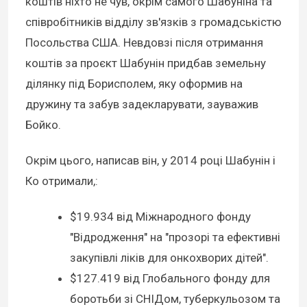
коштів ніхто не чув, окрім самого Шабуніна та
співробітників відділу зв'язків з громадськістю
Посольства США. Невдовзі після отримання
коштів за проєкт Шабунін придбав земельну
ділянку під Борисполем, яку оформив на
дружину та забув задекларувати, зауважив
Бойко.
Окрім цього, написав він, у 2014 році Шабунін і
Ко отримали,:
$19.934 від Міжнародного фонду
"Відродження" на "прозорі та ефективні
закупівлі ліків для онкохворих дітей".
$127.419 від Глобального фонду для
боротьби зі СНІДом, туберкульозом та