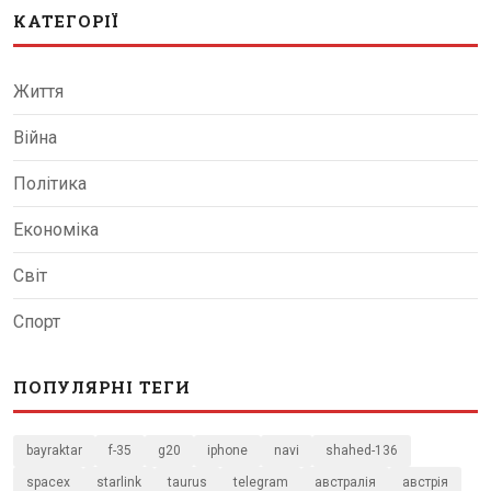
КАТЕГОРІЇ
Життя
Війна
Політика
Економіка
Світ
Спорт
ПОПУЛЯРНІ ТЕГИ
bayraktar
f-35
g20
iphone
navi
shahed-136
spacex
starlink
taurus
telegram
австралія
австрія