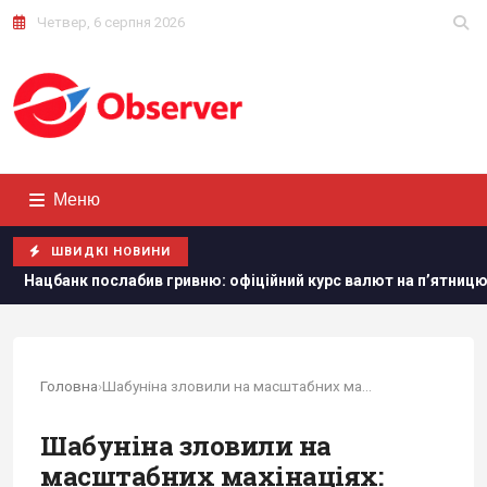
Четвер, 6 серпня 2026
Меню
ШВИДКІ НОВИНИ
лабив гривню: офіційний курс валют на п’ятницю
В Румун
Головна
›
Шабуніна зловили на масштабних махінаціях:...
Шабуніна зловили на
масштабних махінаціях: