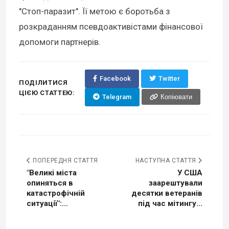
"Стоп-паразит". Її метою є боротьба з
розкраданням псевдоактивістами фінансової
допомоги партнерів.
Facebook
Twitter
ПОДІЛИТИСЯ
ЦІЄЮ СТАТТЕЮ:
Telegram
Копіювати
ПОПЕРЕДНЯ СТАТТЯ
НАСТУПНА СТАТТЯ
"Великі міста
У США
опиняться в
заарештували
катастрофічній
десятки ветеранів
ситуації":...
під час мітингу...