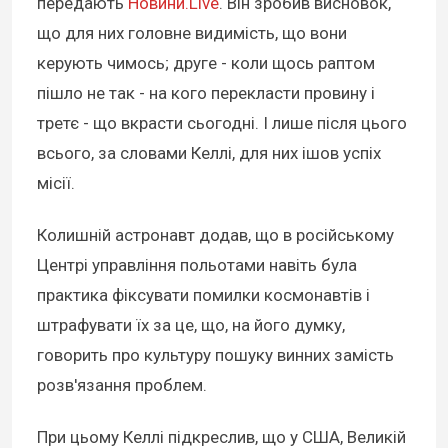
передають
Новини.Live
. Він зробив висновок,
що для них головне видимість, що вони
керують чимось; друге - коли щось раптом
пішло не так - на кого перекласти провину і
третє - що вкрасти сьогодні. І лише після цього
всього, за словами Келлі, для них ішов успіх
місії.
Колишній астронавт додав, що в російському
Центрі управління польотами навіть була
практика фіксувати помилки космонавтів і
штрафувати їх за це, що, на його думку,
говорить про культуру пошуку винних замість
розв'язання проблем.
При цьому Келлі підкреслив, що у США, Великій