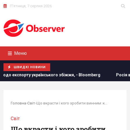
П'ятниця, 7 серпня 2026
Меню
ШВИДКІ НОВИНИ
 українського збіжжя, - Bloomberg
Росія встановила ант
Головна
›
Світ
›
Що вкрасти і кого зробити винним: колишній...
Світ
Що вкрасти і кого зробити