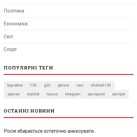
Політика
Економіка
Світ
Спорт
ПОПУЛЯРНІ ТЕГИ
bayraktar
f-35
g20
iphone
navi
shahed-136
spacex
starlink
taurus
telegram
австралія
австрія
ОСТАННІ НОВИНИ
Росія збирається остаточно анексувати...