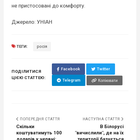
не пристосовані до комфорту.
Джерело: УНІАН
ТЕГИ:
росія
Facebook
Twitter
ПОДІЛИТИСЯ
ЦІЄЮ СТАТТЕЮ:
Telegram
Копіювати
ПОПЕРЕДНЯ СТАТТЯ
НАСТУПНА СТАТТЯ
Скільки
В Білорусі
коштуватимуть 100
"вичислили", де на їх
доларів у червні:
території базується