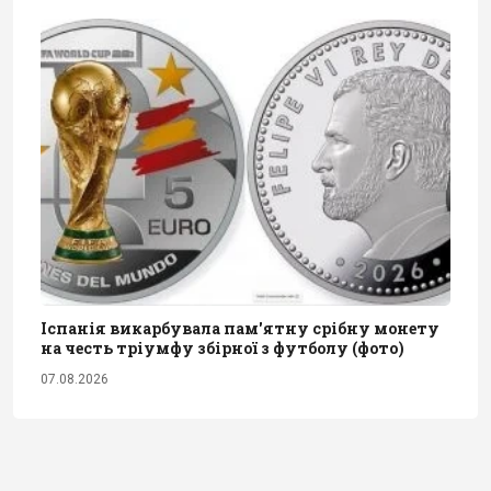
Іспанія викарбувала пам'ятну срібну монету
на честь тріумфу збірної з футболу (фото)
07.08.2026