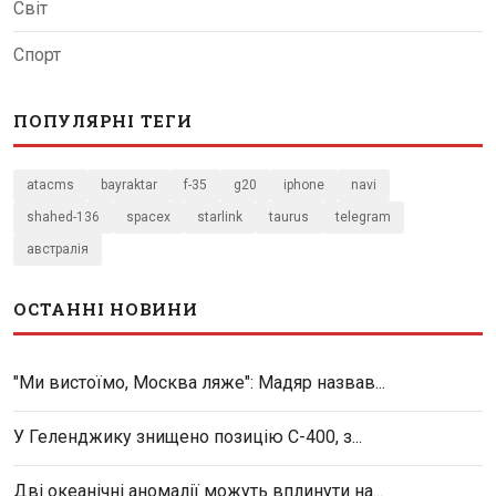
Світ
Спорт
ПОПУЛЯРНІ ТЕГИ
atacms
bayraktar
f-35
g20
iphone
navi
shahed-136
spacex
starlink
taurus
telegram
австралія
ОСТАННІ НОВИНИ
"Ми вистоїмо, Москва ляже": Мадяр назвав...
У Геленджику знищено позицію С-400, з...
Дві океанічні аномалії можуть вплинути на...