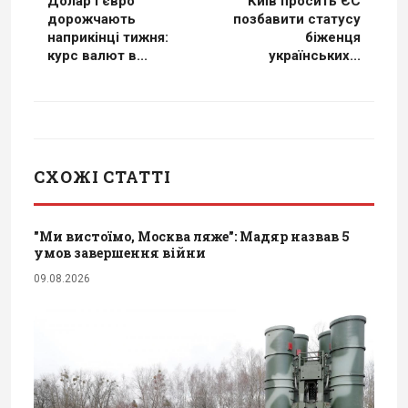
Долар і євро
Київ просить ЄС
дорожчають
позбавити статусу
наприкінці тижня:
біженця
курс валют в...
українських...
СХОЖІ СТАТТІ
"Ми вистоїмо, Москва ляже": Мадяр назвав 5
умов завершення війни
09.08.2026