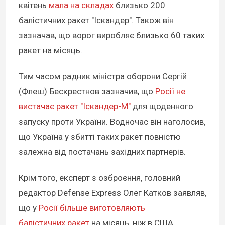
квітень
мала на складах
близько 200
балістичних ракет "Іскандер". Також він
зазначав, що ворог виробляє близько 60 таких
ракет на місяць.
Тим часом радник міністра оборони Сергій
(Флеш) Бескрестнов зазначив, що
Росії не
вистачає ракет "Іскандер-М"
для щоденного
запуску проти України. Водночас він наголосив,
що Україна у збитті таких ракет повністю
залежна від постачань західних партнерів.
Крім того, експерт з озброєння, головний
редактор Defense Express Олег Катков заявляв,
що у
Росії більше виготовляють
балістичних ракет
на місяць, ніж в США