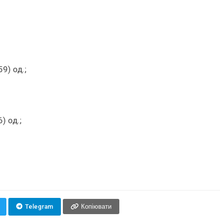
9) од.;
) од.;
Telegram
Копіювати