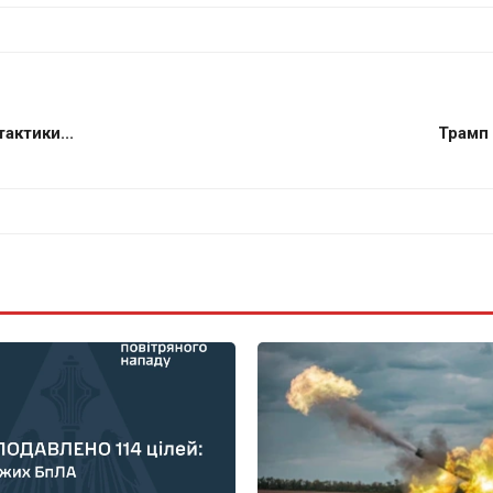
актики...
Трамп 