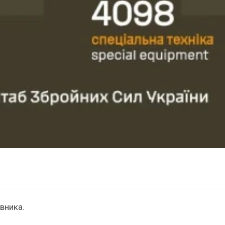
вника.