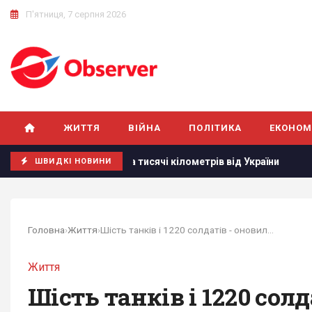
П'ятниця, 7 серпня 2026
ЖИТТЯ
ВІЙНА
ПОЛІТИКА
ЕКОНОМ
ваних за тисячі кілометрів від України
РЕБ не замінить 
ШВИДКІ НОВИНИ
Головна
›
Життя
›
Шість танків і 1220 солдатів - оновили втрати...
Життя
Шість танків і 1220 сол