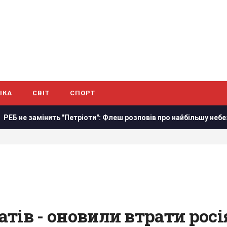
ІКА
СВІТ
СПОРТ
"Петріоти": Флеш розповів про найбільшу небезпеку
Сенат
датів - оновили втрати росі