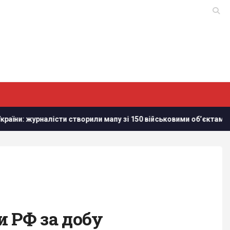
творили мапу зі 150 військовими обʼєктам в Білорусі
Рос
и РФ за добу