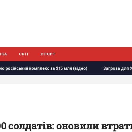
ІКА
СВІТ
СПОРТ
екс за $15 млн (відео)
Загроза для України: журналісти с
00 солдатів: оновили втрат