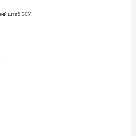
ний штаб ЗСУ.
: