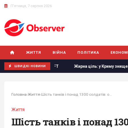
П'ятниця, 7 серпня 2026
ЖИТТЯ
ВІЙНА
ПОЛІТИКА
ЕКОНОМ
нів, - FT
Жирна ціль: у Криму знищено російський компл
ШВИДКІ НОВИНИ
Головна
›
Життя
›
Шість танків і понад 1300 солдатів: оновили...
Життя
Шість танків і понад 13