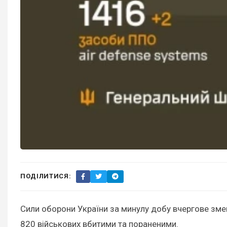
ПОДІЛИТИСЯ:
Сили оборони України за минулу добу вчергове зме
820 військових вбитими та пораненими.