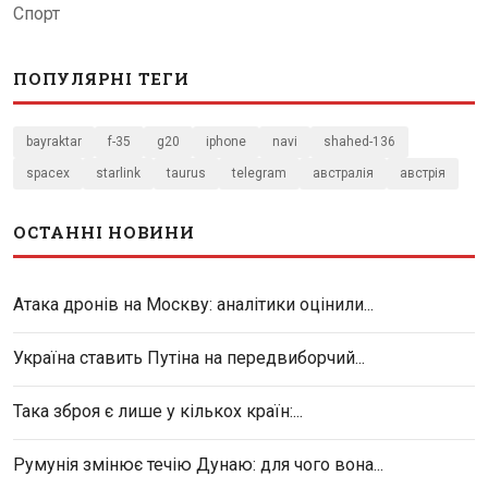
Спорт
ПОПУЛЯРНІ ТЕГИ
bayraktar
f-35
g20
iphone
navi
shahed-136
spacex
starlink
taurus
telegram
австралія
австрія
ОСТАННІ НОВИНИ
Атака дронів на Москву: аналітики оцінили...
Україна ставить Путіна на передвиборчий...
Така зброя є лише у кількох країн:...
Румунія змінює течію Дунаю: для чого вона...