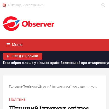
П'ятниця, 7 серпня 2026
Меню
ШВИДКІ НОВИНИ
ише у кількох країн: Зеленський про створення української баліс
Головна
›
Політика
›
Штучний інтелект оцінює рішення уряду, чи...
Політика
Штучний інтелект оцінює