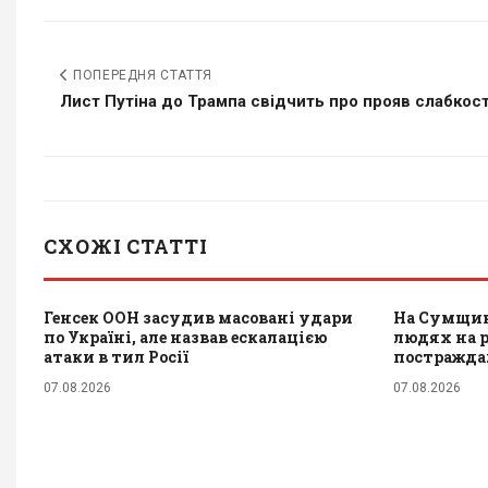
ПОПЕРЕДНЯ СТАТТЯ
Лист Путіна до Трампа свідчить про прояв слабкості 
СХОЖІ СТАТТІ
Генсек ООН засудив масовані удари
На Сумщин
по Україні, але назвав ескалацією
людях на р
атаки в тил Росії
постражд
07.08.2026
07.08.2026