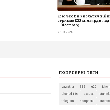
Кім Чен Ин з початку війни
отримав $22 мільярди на
– Bloomberg
07.08.2026
ПОПУЛЯРНІ ТЕГИ
bayraktar
f-35
g20
iphon
shahed-136
spacex
starlink
telegram
австралія
австрія