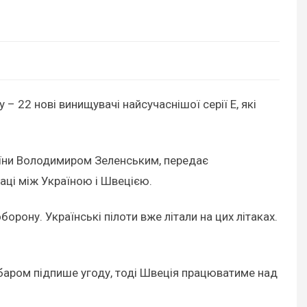
 – 22 нові винищувачі найсучаснішої серії E, які
їни Володимиром Зеленським, передає
аці між Україною і Швецією.
орону. Українські пілоти вже літали на цих літаках.
абаром підпише угоду, тоді Швеція працюватиме над