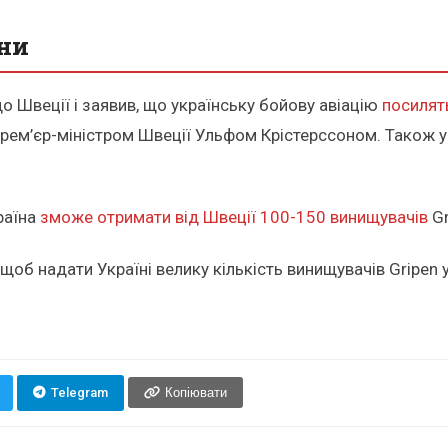
їни
о Швеції і заявив, що українську бойову авіацію
посилят
з прем’єр-міністром Швеції Ульфом Крістерссоном. Також 
раїна
зможе отримати від Швеції 100-150 винищувачів
Gr
, щоб надати Україні велику кількість винищувачів Gripen
Telegram
Копіювати