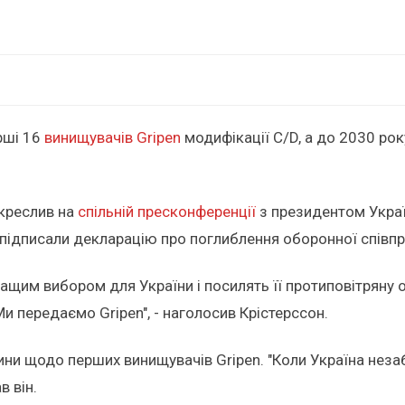
рші 16
винищувачів Gripen
модифікації C/D, а до 2030 року
дкреслив на
спільній пресконференції
з президентом Укра
підписали декларацію про поглиблення оборонної співпр
ащим вибором для України і посилять її протиповітряну об
Ми передаємо Gripen", - наголосив Крістерссон.
ини щодо перших винищувачів Gripen. "Коли Україна нез
 він.