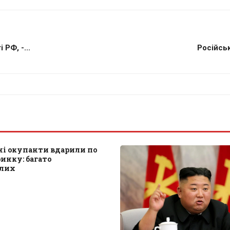
РФ, -...
Російськ
і окупанти вдарили по
инку: багато
алих