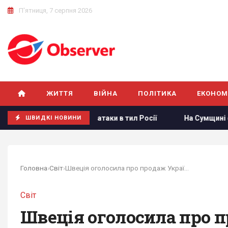
П'ятниця, 7 серпня 2026
ЖИТТЯ
ВІЙНА
ПОЛІТИКА
ЕКОНОМ
назвав ескалацією атаки в тил Росії
На Сумщині окупанти
ШВИДКІ НОВИНИ
Головна
›
Світ
›
Швеція оголосила про продаж Україні перших...
Світ
Швеція оголосила про 