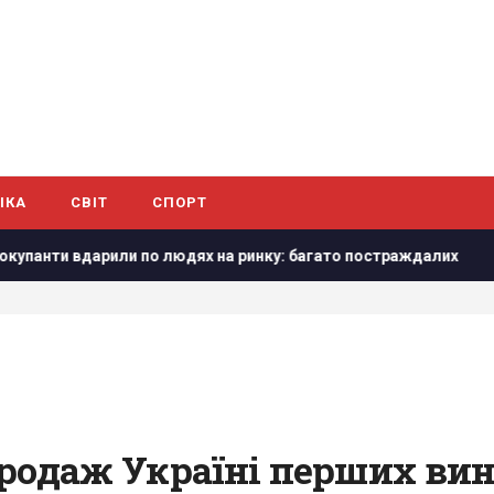
ІКА
СВІТ
СПОРТ
 вдарили по людях на ринку: багато постраждалих
Повіт
продаж Україні перших ви