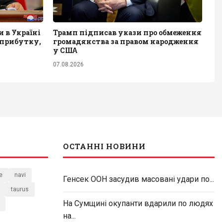
 в Україні
Трамп підписав укази про обмеження
дприбутку,
громадянства за правом народження
у США
07.08.2026
ОСТАННІ НОВИНИ
e
navi
Генсек ООН засудив масовані удари по...
taurus
На Сумщині окупанти вдарили по людях
на...