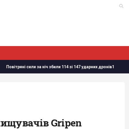
ряні сили за ніч збили 114 зі 147 ударних дронів1
Валюта 
нищувачів Gripen