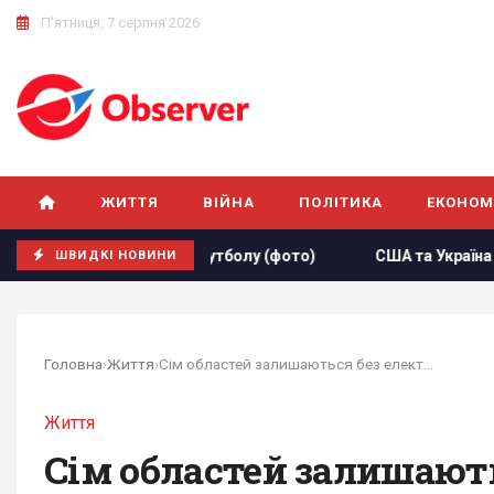
П'ятниця, 7 серпня 2026
ЖИТТЯ
ВІЙНА
ПОЛІТИКА
ЕКОНОМ
мфу збірної з футболу (фото)
США та Україна спільно пра
ШВИДКІ НОВИНИ
Головна
›
Життя
›
Сім областей залишаються без електропостачання...
Життя
Сім областей залишають