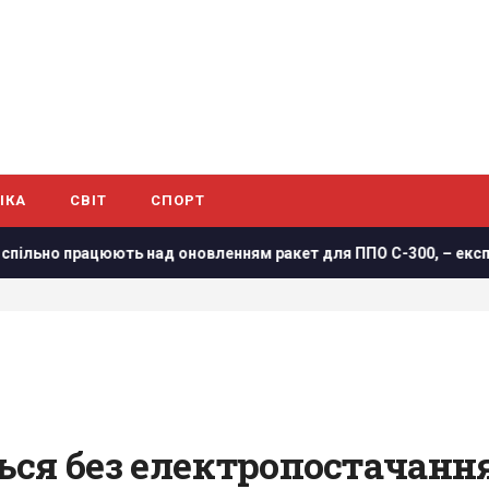
ІКА
СВІТ
СПОРТ
цюють над оновленням ракет для ППО С-300, – експолковник Шт
ся без електропостачання