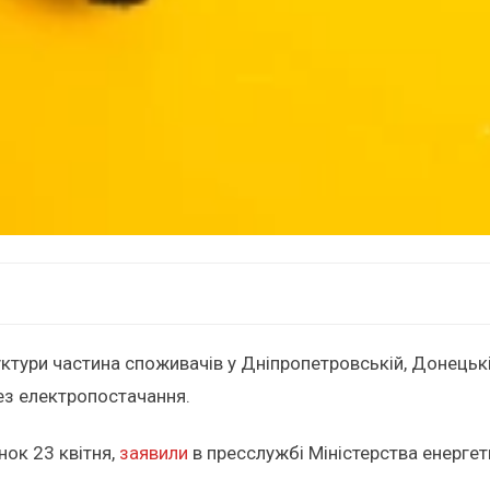
уктури частина споживачів у Дніпропетровській, Донецькій
ез електропостачання.
нок 23 квітня,
заявили
в пресслужбі Міністерства енергет