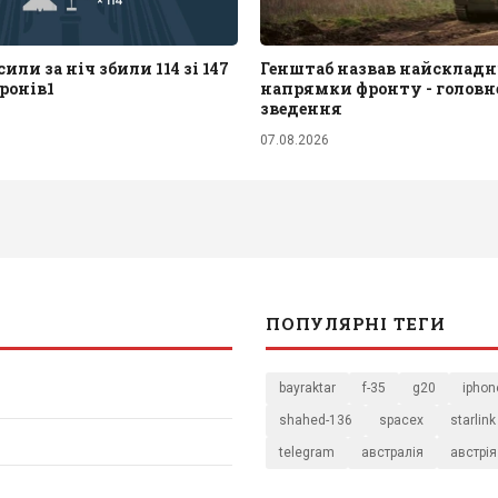
или за ніч збили 114 зі 147
Генштаб назвав найскладн
ронів1
напрямки фронту - головне
зведення
07.08.2026
ПОПУЛЯРНІ ТЕГИ
bayraktar
f-35
g20
iphon
shahed-136
spacex
starlink
telegram
австралія
австрія