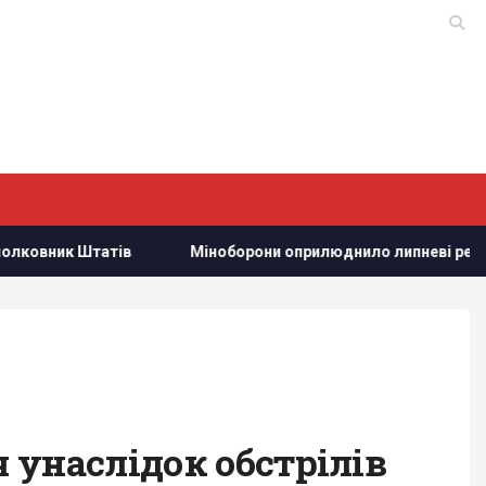
атів
Міноборони оприлюднило липневі результати робо
 унаслідок обстрілів