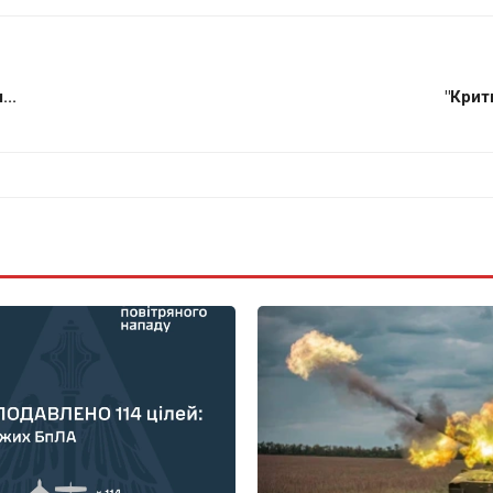
..
"Крит