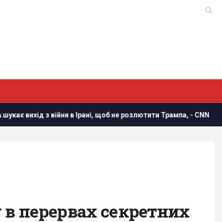
и в Ірані, щоб не розлютити Трампа, - CNN
Україна погод
у в перервах секретних