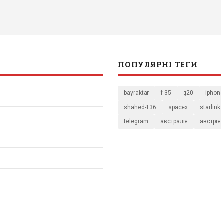
ПОПУЛЯРНІ ТЕГИ
bayraktar
f-35
g20
iphon
shahed-136
spacex
starlink
telegram
австралія
австрія