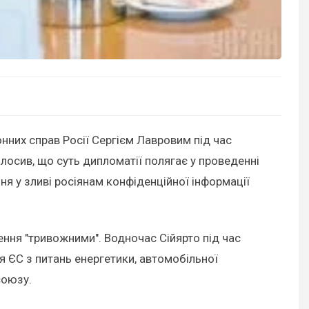
нних справ Росії Сергієм Лавровим під час
олосив, що суть дипломатії полягає у проведенні
ня у зливі росіянам конфіденційної інформації
ння "тривожними". Водночас Сійярто під час
я ЄС з питань енергетики, автомобільної
союзу.