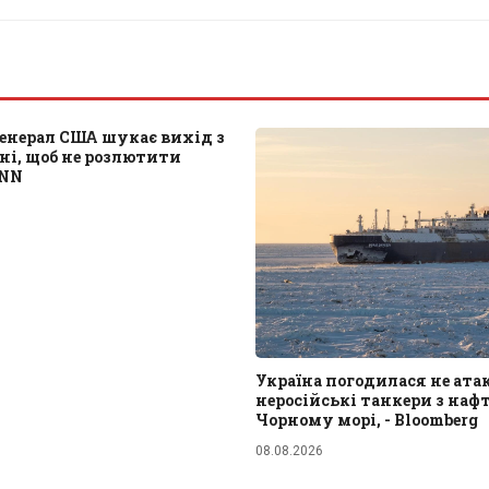
енерал США шукає вихід з
ані, щоб не розлютити
CNN
Україна погодилася не ат
неросійські танкери з наф
Чорному морі, - Bloomberg
08.08.2026