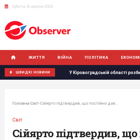
Субота, 8 серпня 2026
ЖИТТЯ
ВІЙНА
ПОЛІТИКА
ЕКОНОМ
Європі
У Кіровоградській області розбився бойовий верт
ШВИДКІ НОВИНИ
Головна
›
Світ
›
Сійярто підтвердив, що постійно дзвонив...
Світ
Сійярто підтвердив, що