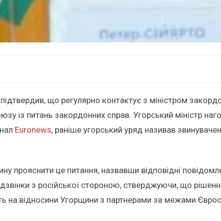
підтвердив, що регулярно контактує з міністром закордо
юзу із питань закордонних справ. Угорський міністр наг
анал
Euronews
, раніше угорський уряд називав звинувачен
ну прояснити це питання, назвавши відповідні повідомле
ї дзвінки з російської стороною, стверджуючи, що рішенн
ь на відносини Угорщини з партнерами за межами Євро