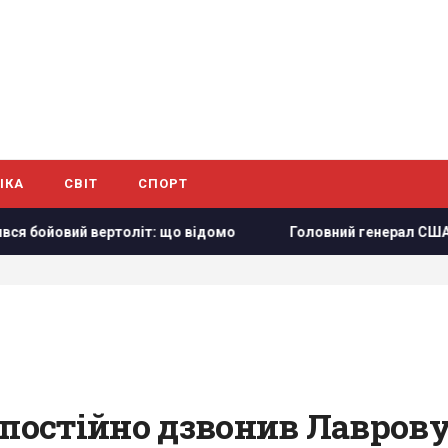
ІКА
СВІТ
СПОРТ
оліт: що відомо
Головний генерал США шукає вихід з війн
 постійно дзвонив Лавров