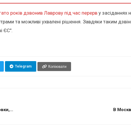
гато років дзвонив Лаврову під час перерв
у засіданнях н
страми та можливі ухвалені рішення. Завдяки таким дзві
і ЄС".
Telegram
Копіювати
ки,...
В Москв