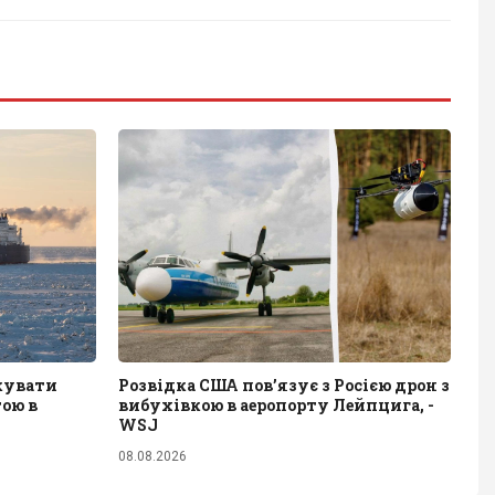
акувати
Розвідка США пов’язує з Росією дрон з
тою в
вибухівкою в аеропорту Лейпцига, -
WSJ
08.08.2026