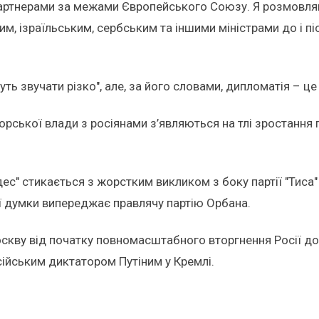
партнерами за межами Європейського Союзу. Я розмовля
м, ізраїльським, сербським та іншими міністрами до і пі
ть звучати різко", але, за його словами, дипломатія – це
горської влади з росіянами з’являються на тлі зростанн
дес" стикається з жорстким викликом з боку партії "Тиса
ої думки випереджає правлячу партію Орбана.
Москву від початку повномасштабного вторгнення Росії до
російським диктатором Путіним у Кремлі.