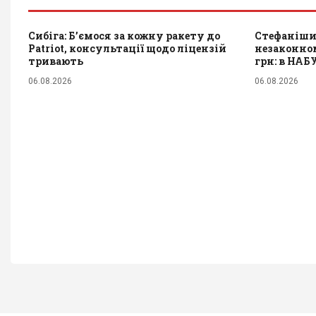
Сибіга: Б’ємося за кожну ракету до
Стефаніши
Patriot, консультації щодо ліцензій
незаконном
тривають
грн: в НАБ
06.08.2026
06.08.2026