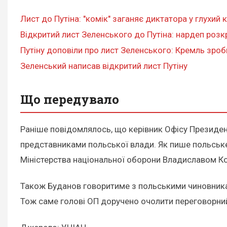
Лист до Путіна: "комік" заганяє диктатора у глухий 
Відкритий лист Зеленського до Путіна: нардеп розк
Путіну доповіли про лист Зеленського: Кремль зроб
Зеленський написав відкритий лист Путіну
Що передувало
Раніше повідомлялось, що керівник Офісу Президе
представниками польської влади. Як пише польське
Міністерства національної оборони Владиславом 
Також Буданов говоритиме з польськими чиновни
Тож саме голові ОП доручено очолити переговорний