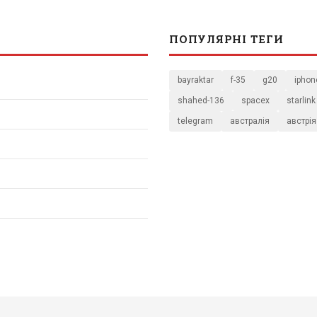
ПОПУЛЯРНІ ТЕГИ
bayraktar
f-35
g20
iphon
shahed-136
spacex
starlink
telegram
австралія
австрія