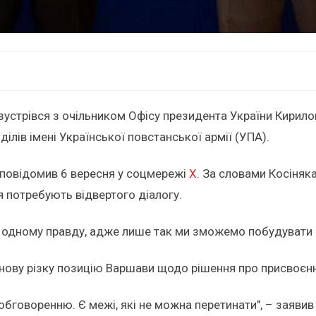
устрівся з очільником Офісу президента України Кирил
ілів імені Української повстанської армії (УПА).
 повідомив 6 вересня у соцмережі
X
. За словами Косіня
я потребують відвертого діалогу.
н одному правду, адже лише так ми зможемо побудувати м
данову різку позицію Варшави щодо рішення про присвоєн
 обговоренню. Є межі, які не можна перетинати", – заяви