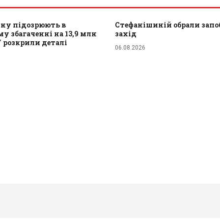
ну підозрюють в
Стефанішиній обрали зап
у збагаченні на 13,9 млн
захід
У розкрили деталі
06.08.2026