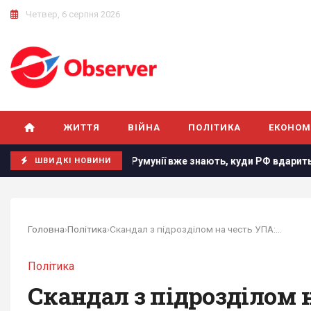
Четвер, 6 серпня 2026
ЖИТТЯ
ВІЙНА
ПОЛІТИКА
ЕКОНОМ
цю
В Румунії вже знають, куди РФ вдарить наступного разу
ШВИДКІ НОВИНИ
Головна
›
Політика
›
Скандал з підрозділом на честь УПА: міністр...
Політика
Скандал з підрозділом 