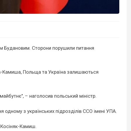
ом Будановим. Сторони порушили питання
ка-Камиша, Польща та Україна залишаються
айбутнє", – наголосив польський міністр.
ня одному з українських підрозділів ССО імені УПА.
в Косіняк-Камиш.