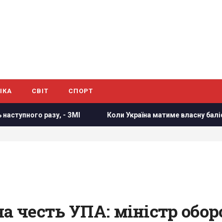
ІКА
СВІТ
СПОРТ
, - ЗМІ
Коли Україна матиме власну балістику: Зеленськ
на честь УПА: міністр обор