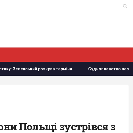
ий розкрив терміни
Судноплавство через Баб-ель-Мандеб
они Польщі зустрівся з