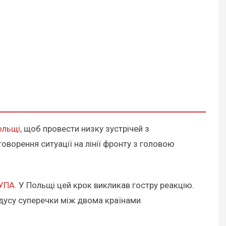
ольщі,
щоб провести низку зустрічей з
ворення ситуації на лінії фронту з головою
 УПА.
У Польщі цей крок викликав гостру реакцію.
дусу суперечки між двома країнами.