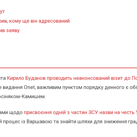
кут
рив, кому ще він адресований
ив заяву
нта
Кирило Буданов проводить неанонсований візит до П
 видання Onet, важливим пунктом порядку денного є обго
Косіняком-Камишем.
ками щодо
присвоєння одній з частин ЗСУ назви на честь
 процес із Варшавою та знайти шляхи для зниження гра