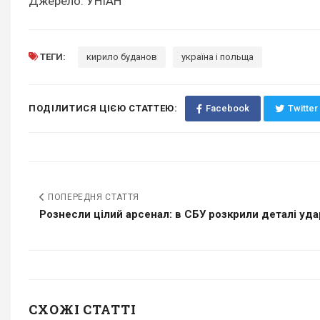
Джерело: УНІАН
ТЕГИ:
кирило буданов
україна і польща
ПОДІЛИТИСЯ ЦІЄЮ СТАТТЕЮ:
Facebook
Twitter
ПОПЕРЕДНЯ СТАТТЯ
Рознесли цілий арсенал: в СБУ розкрили деталі уд
СХОЖІ СТАТТІ