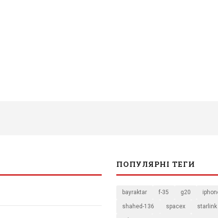
ПОПУЛЯРНІ ТЕГИ
bayraktar
f-35
g20
iphon
shahed-136
spacex
starlink