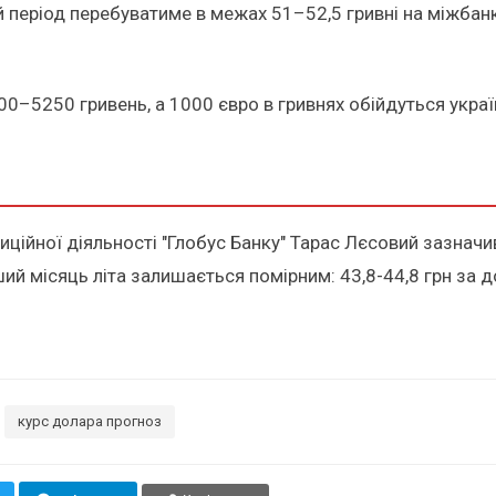
ей період перебуватиме в межах 51–52,5 гривні на міжбан
00–5250 гривень, а 1000 євро в гривнях обійдуться укра
иційної діяльності "Глобус Банку" Тарас Лєсовий зазнач
й місяць літа залишається помірним: 43,8-44,8 грн за до
курс долара прогноз