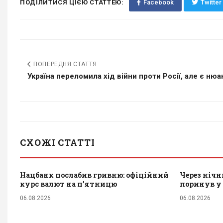
ПОДІЛИТИСЯ ЦІЄЮ СТАТТЕЮ:
Facebook
Twitter
ПОПЕРЕДНЯ СТАТТЯ
Україна переломила хід війни проти Росії, але є нюан
СХОЖІ СТАТТІ
Нацбанк послабив гривню: офіційний
Через нічн
курс валют на п’ятницю
поринув у
06.08.2026
06.08.2026