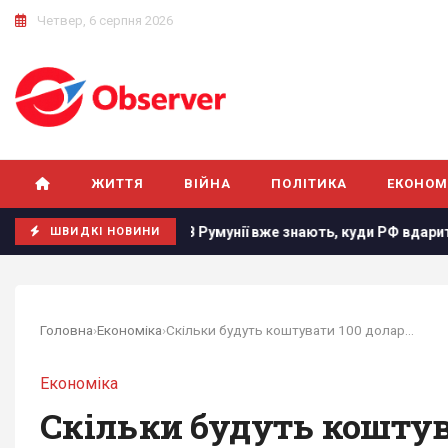
Четвер, 6 серпня 2026
ЖИТТЯ
ВІЙНА
ПОЛІТИКА
ЕКОНОМ
а п’ятницю
В Румунії вже знають, куди РФ вдарить наступ
ШВИДКІ НОВИНИ
Головна
›
Економіка
›
Скільки будуть коштувати 100 доларів в Україні...
Економіка
Скільки будуть коштуват