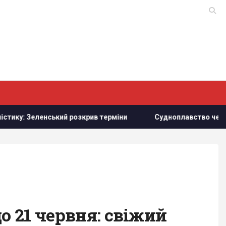
Зеленський розкрив терміни
Судноплавство через Баб-ел
о 21 червня: свіжий