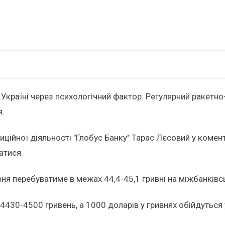
країні через психологічний фактор. Регулярний ракетно-
я.
иційної діяльності "Глобус Банку" Тарас Лєсовий у комен
атися.
рвня перебуватиме в межах 44,4-45,1 гривні на міжбанківс
4430-4500 гривень, а 1000 доларів у гривнях обійдуться