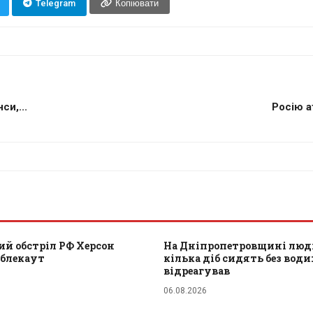
Telegram
Копіювати
си,...
Росію а
ий обстріл РФ Херсон
На Дніпропетровщині люд
 блекаут
кілька діб сидять без води
відреагував
06.08.2026