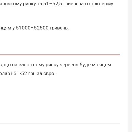
ківському ринку та 51–52,5 гривні на готівковому
їнцям у 51000–52500 гривень.
ив, що на валютному ринку червень буде місяцем
лар і 51-52 грн за євро.