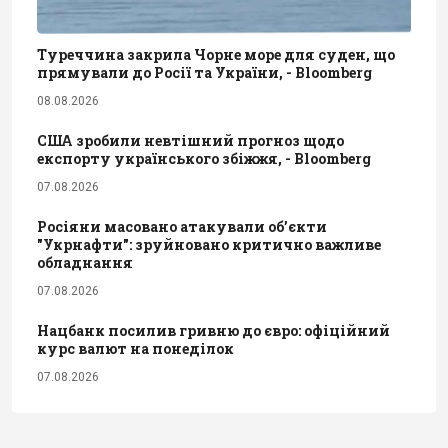
Туреччина закрила Чорне море для суден, що
прямували до Росії та України, - Bloomberg
08.08.2026
США зробили невтішний прогноз щодо
експорту українського збіжжя, - Bloomberg
07.08.2026
Росіяни масовано атакували обʼєкти
"Укрнафти": зруйновано критично важливе
обладнання
07.08.2026
Нацбанк посилив гривню до євро: офіційний
курс валют на понеділок
07.08.2026