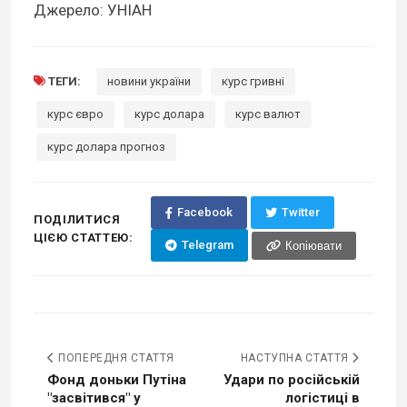
Джерело: УНІАН
ТЕГИ:
новини україни
курс гривні
курс євро
курс долара
курс валют
курс долара прогноз
Facebook
Twitter
ПОДІЛИТИСЯ
ЦІЄЮ СТАТТЕЮ:
Telegram
Копіювати
ПОПЕРЕДНЯ СТАТТЯ
НАСТУПНА СТАТТЯ
Фонд доньки Путіна
Удари по російській
"засвітився" у
логістиці в