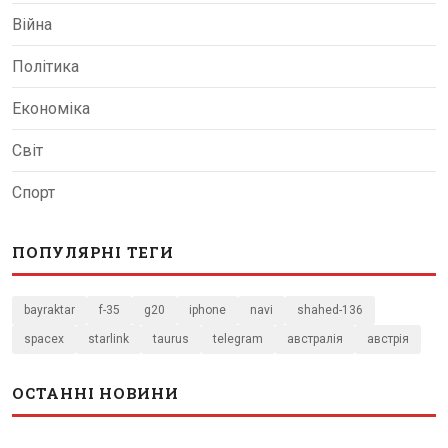
Війна
Політика
Економіка
Світ
Спорт
ПОПУЛЯРНІ ТЕГИ
bayraktar
f-35
g20
iphone
navi
shahed-136
spacex
starlink
taurus
telegram
австралія
австрія
ОСТАННІ НОВИНИ