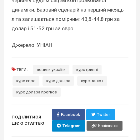
червень буде місяцем контрольованої
динаміки. Базовий сценарій на перший місяць
літа залишається помірним: 43,8-44,8 грн за
долар і 51-52 грн за євро.
Джерело: УНІАН
ТЕГИ:
новини україни
курс гривні
курс євро
курс долара
курс валют
курс долара прогноз
Facebook
Twitter
ПОДІЛИТИСЯ
ЦІЄЮ СТАТТЕЮ:
Telegram
Копіювати