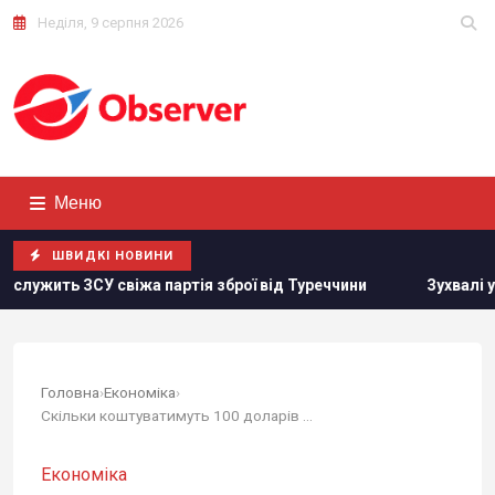
Неділя, 9 серпня 2026
Меню
ШВИДКІ НОВИНИ
іжа партія зброї від Туреччини
Зухвалі удари України по Р
Головна
›
Економіка
›
Скільки коштуватимуть 100 доларів в Україні:...
Економіка