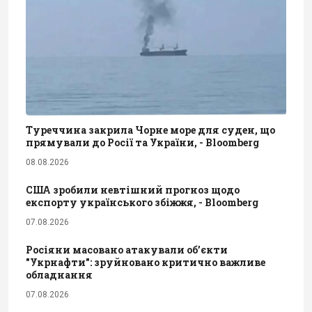
Туреччина закрила Чорне море для суден, що
прямували до Росії та України, - Bloomberg
08.08.2026
США зробили невтішний прогноз щодо
експорту українського збіжжя, - Bloomberg
07.08.2026
Росіяни масовано атакували обʼєкти
"Укрнафти": зруйновано критично важливе
обладнання
07.08.2026