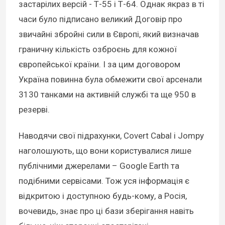
застарілих версій - Т-55 і Т-64. Однак якраз в ті
часи було підписано великий Договір про
звичайні збройні сили в Європі, який визначав
граничну кількість озброєнь для кожної
європейської країни. І за цим договором
Україна повинна була обмежити свої арсенали
3130 танками на активній службі та ще 950 в
резерві.
Наводячи свої підрахунки, Covert Cabal і Jompy
наголошують, що вони користувалися лише
публічними джерелами – Google Earth та
подібними сервісами. Тож уся інформація є
відкритою і доступною будь-кому, а Росія,
вочевидь, знає про ці бази зберігання навіть