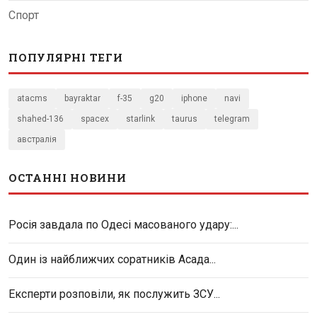
Спорт
ПОПУЛЯРНІ ТЕГИ
atacms
bayraktar
f-35
g20
iphone
navi
shahed-136
spacex
starlink
taurus
telegram
австралія
ОСТАННІ НОВИНИ
Росія завдала по Одесі масованого удару:...
Один із найближчих соратників Асада...
Експерти розповіли, як послужить ЗСУ...