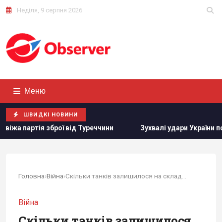
Неділя, 9 серпня 2026
Меню
ШВИДКІ НОВИНИ
Туреччини
Зухвалі удари України по Росії можуть зіграти н
Головна
›
Війна
›
Скільки танків залишилося на складах в...
Війна
Скільки танків залишилося