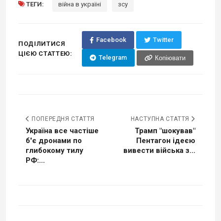
ТЕГИ:
війна в україні
зсу
Facebook
Twitter
ПОДІЛИТИСЯ
ЦІЄЮ СТАТТЕЮ:
Telegram
Копіювати
ПОПЕРЕДНЯ СТАТТЯ
НАСТУПНА СТАТТЯ
Україна все частіше
Трамп "шокував"
б'є дронами по
Пентагон ідеєю
глибокому тилу
вивести війська з...
РФ:...