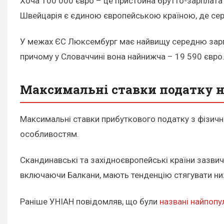
Хоча 100 000 євро – це пристойна брутто-зарплата 
Швейцарія є єдиною європейською країною, де сере
У межах ЄС Люксембург має найвищу середню зарпла
причому у Словаччині вона найнижча – 19 590 євро
Максимальні ставки податку н
Максимальні ставки прибуткового податку з фізичн
особливостям.
Скандинавські та західноєвропейські країни зазвич
включаючи Балкани, мають тенденцію стягувати ниж
Раніше УНІАН повідомляв, що були
названі найпопу