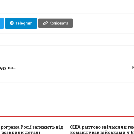
Telegram
Копіювати
у на...
рограма Росії залежить від
США раптово звільнили ген
 розкрили деталі
командував військами у Є