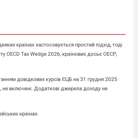
деяких країнах застосовується простий підхід, тоді
віту OECD Tax Wedge 2026, країнових досьє ОЕСР,
станням довідкових курсів ЄЦБ на 31 грудня 2025
к, не включені. Додаткові джерела доходу не
ейських країнах.