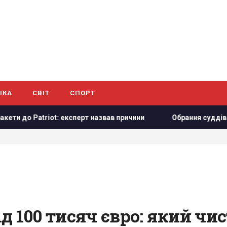
ІКА
СВІТ
СПОРТ
iot: експерт назвав причини
Обрання суддів МКС: що стал
 100 тисяч євро: який чис