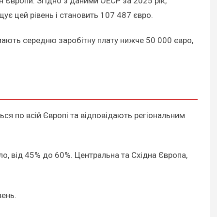
н Європи. Згідно з даними ОЕСР за 2025 рік,
є цей рівень і становить 107 487 євро.
мають середню заробітну плату нижче 50 000 євро,
ся по всій Європі та відповідають регіональним
ло, від 45% до 60%. Центральна та Східна Європа,
вень.