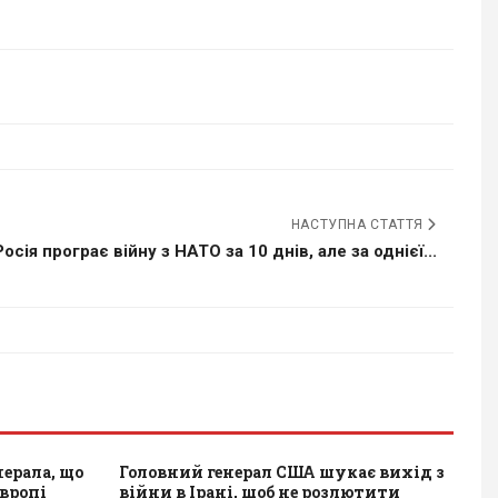
НАСТУПНА СТАТТЯ
Росія програє війну з НАТО за 10 днів, але за однієї...
ерала, що
Головний генерал США шукає вихід з
вропі
війни в Ірані, щоб не розлютити