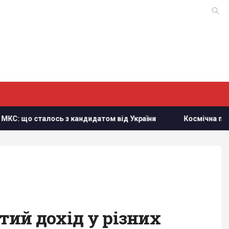
ось з кандидатом від України
Космічна програма Росії 
тий дохід у різних