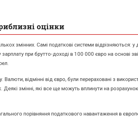
риблизні оцінки
ількох змінних. Самі податкові системи відрізняються: у 
у зарплату при брутто-доході в 100 000 євро на основі з
рел.
. Валюти, відмінні від євро, були перераховані з викори
. Деякі змінні, які все ще можуть вплинути на розрахуно
загального порівняння податкового навантаження в європ