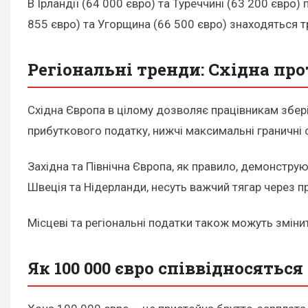
В Ірландії (64 000 євро) та Туреччині (63 200 євр
855 євро) та Угорщина (66 500 євро) знаходяться т
Регіональні тренди: Східна про
Східна Європа в цілому дозволяє працівникам збері
прибуткового податку, нижчі максимальні граничні 
Західна та Північна Європа, як правило, демонструют
Швеція та Нідерланди, несуть важчий тягар через пр
Місцеві та регіональні податки також можуть змінит
Як 100 000 євро співвідносятьс