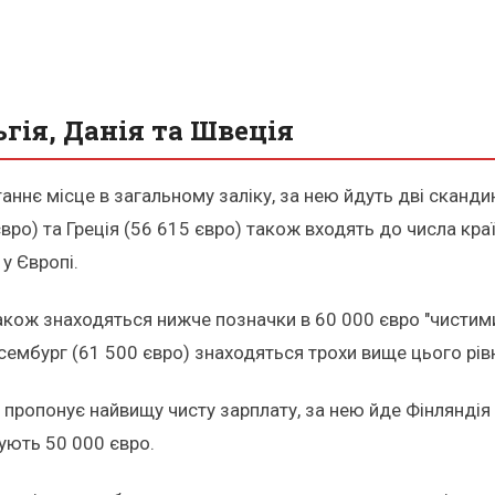
гія, Данія та Швеція
аннє місце в загальному заліку, за нею йдуть дві скандин
євро) та Греція (56 615 євро) також входять до числа кра
у Європі.
також знаходяться нижче позначки в 60 000 євро "чистими
ксембург (61 500 євро) знаходяться трохи вище цього рів
 пропонує найвищу чисту зарплату, за нею йде Фінляндія 
ують 50 000 євро.