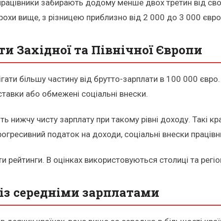
о) працівники забирають додому менше двох третин від св
рохи вище, з різницею приблизно від 2 000 до 3 000 євро
ти Західної та Північної Європи
гати більшу частину від брутто-зарплати в 100 000 євро.
ставки або обмежені соціальні внески.
ь нижчу чисту зарплату при такому рівні доходу. Такі країн
огресивний податок на доходи, соціальні внески працівни
и рейтинги. В оцінках використовуються столиці та регіо
я із середніми зарплатами