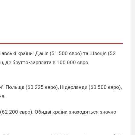
авські країни: Данія (51 500 євро) та Швеція (52
їн, де брутто-зарплата в 100 000 євро
". Польща (60 225 євро), Нідерланди (60 500 євро),
ня.
(62 200 євро). Обидві країни знаходяться значно