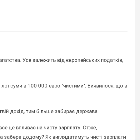
багатства. Усе залежить від європейських податків,
глої суми в 100 000 євро "чистими". Виявилося, що в
 твій дохід, тим більше забирає держава.
все це впливає на чисту зарплату. Отже,
она забере додому? Як виглядатимуть чисті зарплати