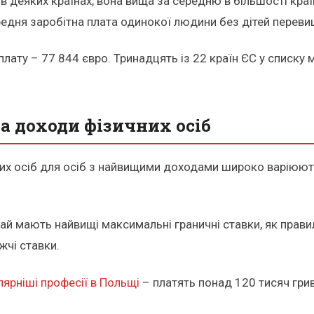
в деяких країнах, вона вища за середню в більшості краї
дня заробітна плата одинокої людини без дітей перевищу
ту – 77 844 євро. Тринадцять із 22 країн ЄС у списку 
.
а доходи фізичних осіб
их осіб для осіб з найвищими доходами широко варіюють
ай мають найвищі максимальні граничні ставки, як прави
чі ставки.
лярніші професії в Польщі
– платять понад 120 тисяч гри