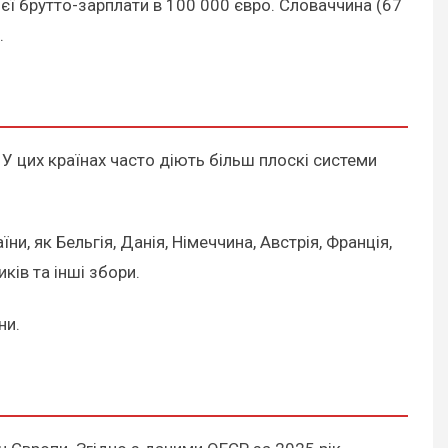
оєї брутто-зарплати в 100 000 євро. Словаччина (67
.
 У цих країнах часто діють більш плоскі системи
и, як Бельгія, Данія, Німеччина, Австрія, Франція,
ків та інші збори.
ни.