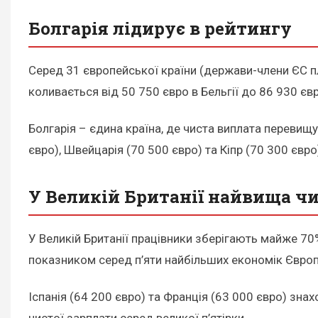
Болгарія лідирує в рейтингу
Серед 31 європейської країни (держави-члени ЄС пл
коливається від 50 750 євро в Бельгії до 86 930 євр
Болгарія – єдина країна, де чиста виплата перевищу
євро), Швейцарія (70 500 євро) та Кіпр (70 300 євр
У Великій Британії найвища чи
У Великій Британії працівники зберігають майже 70
показником серед п’яти найбільших економік Європ
Іспанія (64 200 євро) та Франція (63 000 євро) зна
чистої зарплати серед великої п’ятірки.