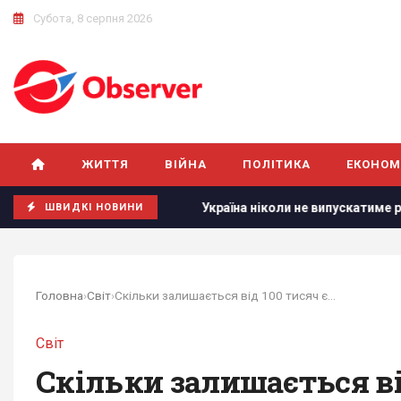
Субота, 8 серпня 2026
ЖИТТЯ
ВІЙНА
ПОЛІТИКА
ЕКОНОМ
 - монітори
Україна ніколи не випускатиме ракети до Patr
ШВИДКІ НОВИНИ
Головна
›
Світ
›
Скільки залишається від 100 тисяч євро: який...
Світ
Скільки залишається від