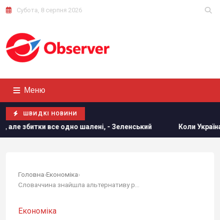
Субота, 8 серпня 2026
Меню
ШВИДКІ НОВИНИ
 одно шалені, - Зеленський
Коли Україна почне виробництв
Головна
›
Економіка
›
Словаччина знайшла альтернативу російському...
Економіка