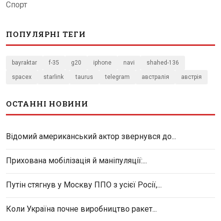
Спорт
ПОПУЛЯРНІ ТЕГИ
bayraktar
f-35
g20
iphone
navi
shahed-136
spacex
starlink
taurus
telegram
австралія
австрія
ОСТАННІ НОВИНИ
Відомий американський актор звернувся до...
Прихована мобілізація й маніпуляції:...
Путін стягнув у Москву ППО з усієї Росії,...
Коли Україна почне виробництво ракет...