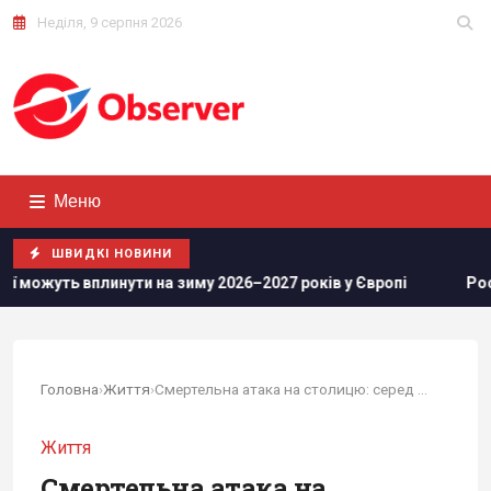
Неділя, 9 серпня 2026
Меню
ШВИДКІ НОВИНИ
 на зиму 2026–2027 років у Європі
Росіяни просунулися у 
Головна
›
Життя
›
Смертельна атака на столицю: серед 40...
Життя
Смертельна атака на