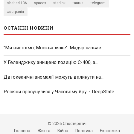
shahed-136
spacex
starlink
taurus
telegram
австралія
ОСТАННІ НОВИНИ
"Ми вистоїмо, Москва ляже": Мадяр назвав...
У Геленджику знищено позицію С-400, з...
Дві океанічні аномалії можуть вплинути на...
Росіяни просунулися у Часовому Яру, - DeepState
© 2026 Спостерігач
Головна
Життя
Війна
Політика
Економіка