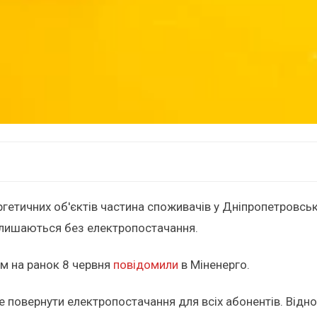
ргетичних об'єктів частина споживачів у Дніпропетровські
залишаються без електропостачання.
ом на ранок 8 червня
повідомили
в Міненерго.
 повернути електропостачання для всіх абонентів. Відно