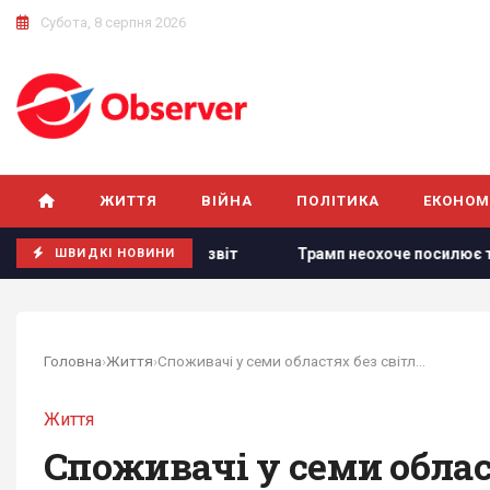
Субота, 8 серпня 2026
ЖИТТЯ
ВІЙНА
ПОЛІТИКА
ЕКОНОМ
чних ракет, - звіт
Трамп неохоче посилює тиск на РФ, ал
ШВИДКІ НОВИНИ
Головна
›
Життя
›
Споживачі у семи областях без світла унаслідок...
Життя
Споживачі у семи област