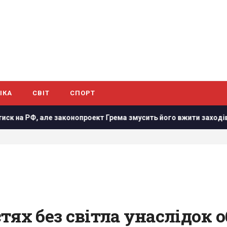
ІКА
СВІТ
СПОРТ
е законопроект Грема змусить його вжити заходів, - WSJ
ях без світла унаслідок о