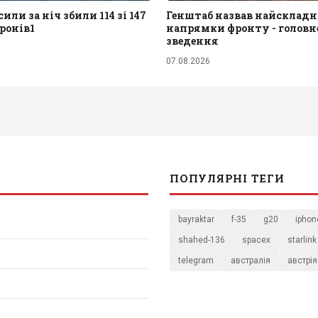
или за ніч збили 114 зі 147
Генштаб назвав найскладн
ронів1
напрямки фронту - головне
зведення
07.08.2026
ПОПУЛЯРНІ ТЕГИ
bayraktar
f-35
g20
iphon
shahed-136
spacex
starlink
telegram
австралія
австрія