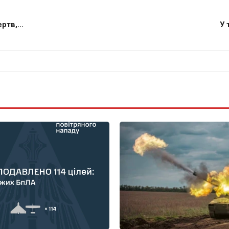
тв,...
У 