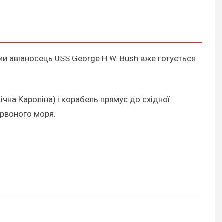
ний авіаносець USS George H.W. Bush вже готується
ічна Кароліна) і корабель прямує до східної
ервоного моря.