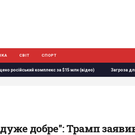
ІКА
СВІТ
СПОРТ
омплекс за $15 млн (відео)
Загроза для України: журналі
 дуже добре": Трамп заяв