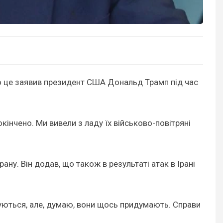
о це заявив президент США Дональд Трамп під час
окінчено. Ми вивели з ладу їх військово-повітряні
ану. Він додав, що також в результаті атак в Ірані
пілкуються, але, думаю, вони щось придумають. Справи