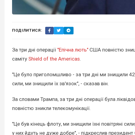
ПОДІЛИТИСЯ:
За три дні операції
"Епічна лють"
США повністю знищи
саміту
Shield of the Americas
.
"Це було приголомшливо - за три дні ми знищили 42 в
сили, ми знищили їх зв'язок", - сказав він.
За словами Трампа, за три дні операції була ліквідо
повністю зникли телекомунікації.
"Це був кінець флоту, ми знищили їхні повітряні сил
у них йдуть не дуже добре", - підкреслив президент