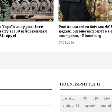
я України: журналісти
Російська еліта боїться ФСБ
апу зі 150 військовими
дедалі більше виходить з-
 Білорусі
контролю, - Bloomberg
07.08.2026
ПОПУЛЯРНІ ТЕГИ
bayraktar
f-35
g20
iphon
shahed-136
spacex
starlink