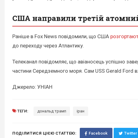
США направили третій атомний 
Раніше в Fox News повідомили, що США
розгортают
до переходу через Атлантику.
Телеканал повідомляє, що авіаносець успішно заверш
частини Середземного моря. Сам USS Gerald Ford в
Джерело: УНІАН
ТЕГИ:
дональд трамп
іран
ПОДІЛИТИСЯ ЦІЄЮ СТАТТЕЮ:
Facebook
Twitter