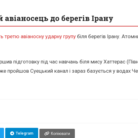
авіаносець до берегів Ірану
ь третю авіаносну ударну групу
біля берегів Ірану. Атом
ив підготовку під час навчань біля мису Хаттерас (Півн
же пройшов Суецький канал і зараз базується у водах Ч
Telegram
Копіювати