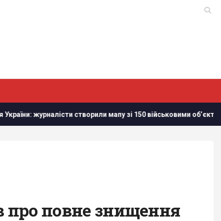
сти створили мапу зі 150 військовими обʼєктам в Білорусі
ив про повне знищення