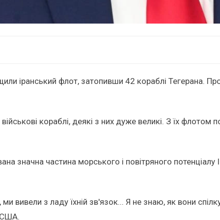
ли іранський флот, затопивши 42 кораблі Тегерана. Пр
ійськові кораблі, деякі з них дуже великі. З їх флотом п
вана значна частина морського і повітряного потенціалу Ір
и, ми вивели з ладу їхній зв'язок... Я не знаю, як вони с
 США.