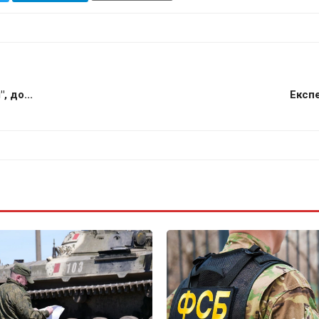
 до...
Експе