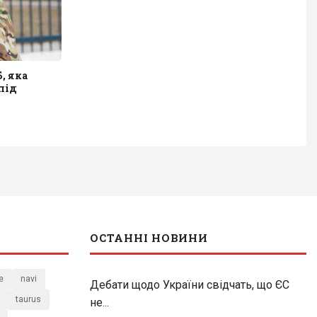
, яка
під
ОСТАННІ НОВИНИ
e
navi
Дебати щодо України свідчать, що ЄС
taurus
не...