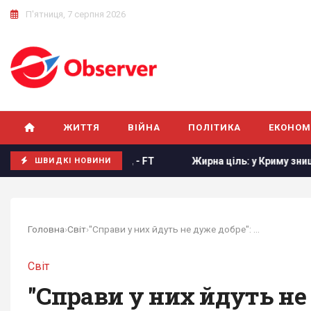
П'ятниця, 7 серпня 2026
ЖИТТЯ
ВІЙНА
ПОЛІТИКА
ЕКОНОМ
х членів, - FT
Жирна ціль: у Криму знищено російський к
ШВИДКІ НОВИНИ
Головна
›
Світ
›
"Справи у них йдуть не дуже добре": Трамп...
Світ
"Справи у них йдуть не