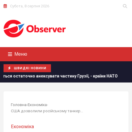
Субота, 8 серпня 2026
Меню
ШВИДКІ НОВИНИ
но анексувати частину Грузії, - країни НАТО
В результаті
Головна
›
Економіка
›
США дозволили російському танкеру продати...
Економіка