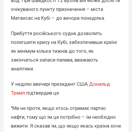
вод. При швидкості 12 вузлів він може досягти
очікуваного пункту призначення – міста
Матансас на Кубі – до вечора понеділка.
Прибуття російського судна дозволить
полегшити кризу на Кубі, забезпечивши країні
як мінімум кілька тижнів до того, як
закінчаться запаси палива, вважають
аналітики.
У неділю ввечері президент США
Дональд
Трамп
підтвердив це.
"Ми не проти, якщо хтось отримає партію
нафти, тому що їм це потрібно – їм необхідно
вижити. Я сказав їм, що якщо якась країна хоче