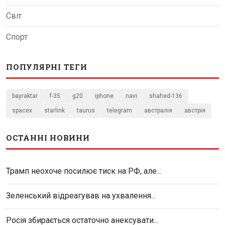
Світ
Спорт
ПОПУЛЯРНІ ТЕГИ
bayraktar
f-35
g20
iphone
navi
shahed-136
spacex
starlink
taurus
telegram
австралія
австрія
ОСТАННІ НОВИНИ
Трамп неохоче посилює тиск на РФ, але...
Зеленський відреагував на ухвалення...
Росія збирається остаточно анексувати...