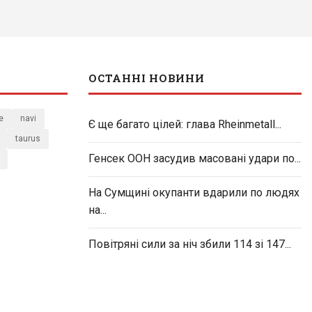
ОСТАННІ НОВИНИ
e
navi
Є ще багато цілей: глава Rheinmetall...
taurus
Генсек ООН засудив масовані удари по...
На Сумщині окупанти вдарили по людях
на...
Повітряні сили за ніч збили 114 зі 147...