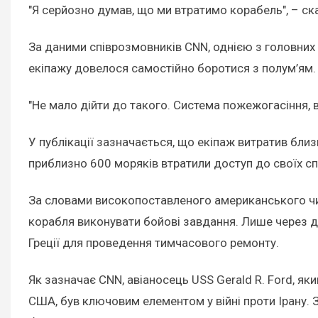
"Я серйозно думав, що ми втратимо корабель", – ск
За даними співрозмовників CNN, однією з головни
екіпажу довелося самостійно боротися з полум’ям.
"Не мало дійти до такого. Система пожежогасіння, 
У публікації зазначається, що екіпаж витратив бл
приблизно 600 моряків втратили доступ до своїх сп
За словами високопоставленого американського чи
корабля виконувати бойові завдання. Лише через два
Греції для проведення тимчасового ремонту.
Як зазначає CNN, авіаносець USS Gerald R. Ford, я
США, був ключовим елементом у війні проти Ірану. 