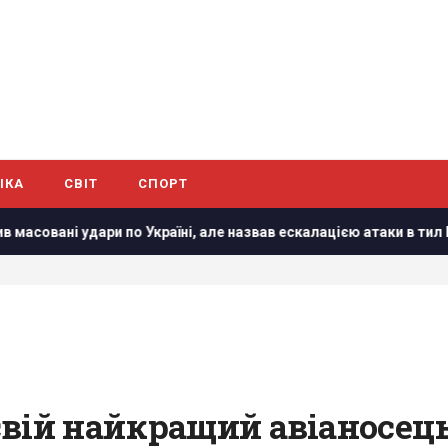
ІКА
СВІТ
СПОРТ
Україні, але назвав ескалацією атаки в тил Росії
На Сумщ
вій найкращий авіаносець 