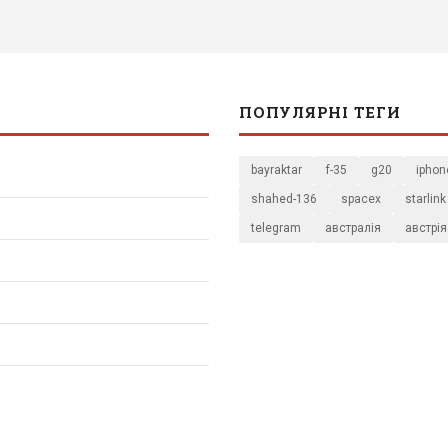
ПОПУЛЯРНІ ТЕГИ
bayraktar
f-35
g20
iphon
shahed-136
spacex
starlink
telegram
австралія
австрія