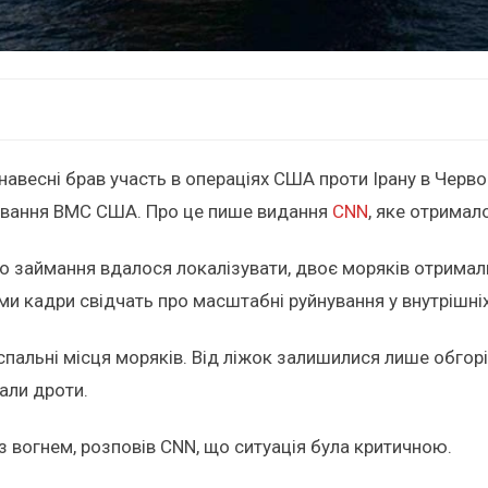
й навесні брав участь в операціях США проти Ірану в Че
дування ВМС США. Про це пише видання
CNN
, яке отримал
 займання вдалося локалізувати, двоє моряків отримали
ми кадри свідчать про масштабні руйнування у внутрішні
пальні місця моряків. Від ліжок залишилися лише обгоріл
али дроти.
 з вогнем, розповів CNN, що ситуація була критичною.