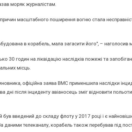
азав моряк журналістам.
х причин масштабного поширення вогню стала несправніс
вбудована в корабель, мала загасити його", – наголосив 
изько 30 годин на ліквідацію наслідків пожежі та запоб
альних місць.
новника, офіційна заява ВМС применшила наслідки інци
 дні після інциденту авіаносець зміг відновити польоти 
кий був введений до складу флоту у 2017 році і є найнов
За даними телеканалу, корабель також перебував під пос