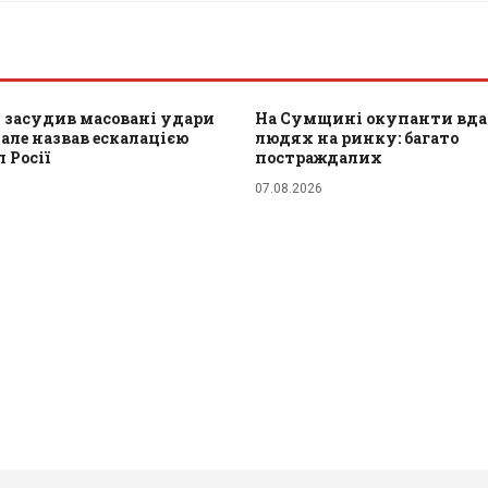
 засудив масовані удари
На Сумщині окупанти вда
 але назвав ескалацією
людях на ринку: багато
 Росії
постраждалих
07.08.2026