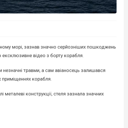
рвоному морі, зазнав значно серйозніших пошкоджень
о ексклюзивне відео з борту корабля.
 незначні травми, а сам авіаносець залишався
х приміщеннях корабля.
і металеві конструкції, стеля зазнала значних