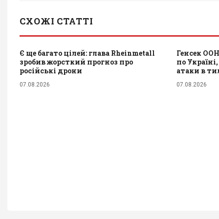
СХОЖІ СТАТТІ
Є ще багато цілей: глава Rheinmetall
Генсек ООН
зробив жорсткий прогноз про
по Україні,
російські дрони
атаки в тил
07.08.2026
07.08.2026