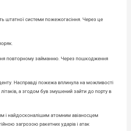
ть штатної системи пожежогасіння. Через це
моряк.
ігання повторному займанню. Через пошкодження
денту. Насправді пожежа вплинула на можливості
літаків, а згодом був змушений зайти до порту в
ішим і найдосконалішим атомним авіаносцем
тійною загрозою ракетних ударів і атак