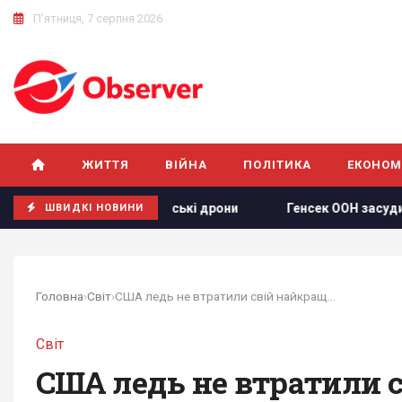
П'ятниця, 7 серпня 2026
ЖИТТЯ
ВІЙНА
ПОЛІТИКА
ЕКОНОМ
о російські дрони
Генсек ООН засудив масовані удари по 
ШВИДКІ НОВИНИ
Головна
›
Світ
›
США ледь не втратили свій найкращий авіаносець...
Світ
США ледь не втратили с