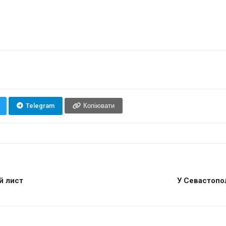
Telegram
Копіювати
й лист
У Севастопол