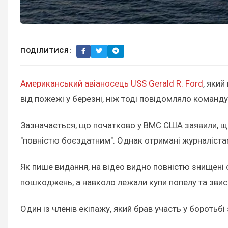
ПОДІЛИТИСЯ:
Американський авіаносець USS Gerald R. Ford
, яки
від пожежі у березні, ніж тоді повідомляло коман
Зазначається, що початково у ВМС США заявили, що
"повністю боєздатним". Однак отримані журналіста
Як пише видання, на відео видно повністю знищені с
пошкоджень, а навколо лежали купи попелу та звис
Один із членів екіпажу, який брав участь у боротьбі