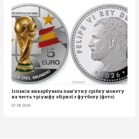
Іспанія викарбувала пам'ятну срібну монету
на честь тріумфу збірної з футболу (фото)
07.08.2026