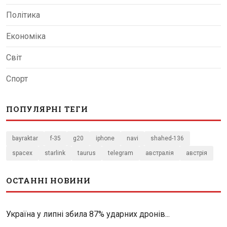
Політика
Економіка
Світ
Спорт
ПОПУЛЯРНІ ТЕГИ
bayraktar
f-35
g20
iphone
navi
shahed-136
spacex
starlink
taurus
telegram
австралія
австрія
ОСТАННІ НОВИНИ
Україна у липні збила 87% ударних дронів...