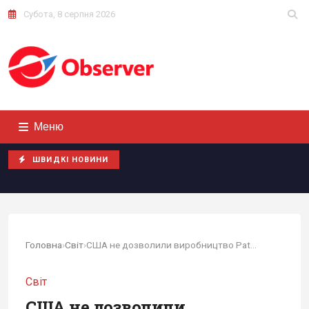
Субота, 8 серпня 2026
Меню
ШВИДКІ НОВИНИ
Головна
›
Світ
›
США не дозволили виробництво Patriot в Європі, - ЗМІ
Світ
США не дозволили