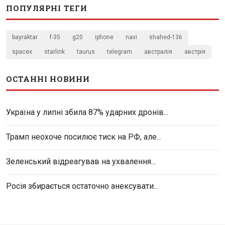
ПОПУЛЯРНІ ТЕГИ
bayraktar
f-35
g20
iphone
navi
shahed-136
spacex
starlink
taurus
telegram
австралія
австрія
ОСТАННІ НОВИНИ
Україна у липні збила 87% ударних дронів...
Трамп неохоче посилює тиск на РФ, але...
Зеленський відреагував на ухвалення...
Росія збирається остаточно анексувати...