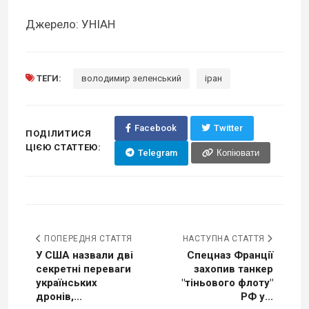
Джерело: УНІАН
ТЕГИ:
володимир зеленський
іран
Facebook
Twitter
ПОДІЛИТИСЯ
ЦІЄЮ СТАТТЕЮ:
Telegram
Копіювати
ПОПЕРЕДНЯ СТАТТЯ
НАСТУПНА СТАТТЯ
У США назвали дві
Спецназ Франції
секретні переваги
захопив танкер
українських
"тіньового флоту"
дронів,...
РФ у...