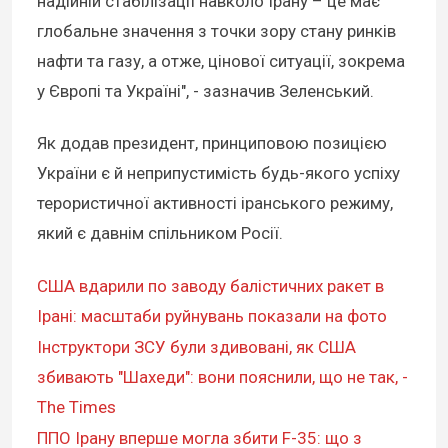
надійній стабілізації навколо Ірану – це має
глобальне значення з точки зору стану ринків
нафти та газу, а отже, цінової ситуації, зокрема
у Європі та Україні", - зазначив Зеленський.
Як додав президент, принциповою позицією
України є й неприпустимість будь-якого успіху
терористичної активності іранського режиму,
який є давнім спільником Росії.
США вдарили по заводу балістичних ракет в
Ірані: масштаби руйнувань показали на фото
Інструктори ЗСУ були здивовані, як США
збивають "Шахеди": вони пояснили, що не так, -
The Times
ППО Ірану вперше могла збити F-35: що з