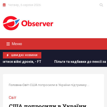
Четвер, 6 серпня 2026
Меню
ШВИДКІ НОВИНИ
Пільги та надбавки до пенсії за великий стаж: кому доплатя
Головна
›
Світ
›
США попросили в України підтримку для...
Світ
США попросили в України