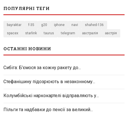
ПОПУЛЯРНІ ТЕГИ
bayraktar
f-35
g20
iphone
navi
shahed-136
spacex
starlink
taurus
telegram
австралія
австрія
ОСТАННІ НОВИНИ
Сибіга: Б’ємося за кожну ракету до...
Стефанішину підозрюють в незаконному...
Колумбійські наркокартелі відправляють у...
Пільги та надбавки до пенсії за великий...