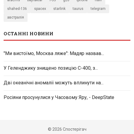
atacms
bayraktar
f-35
g20
iphone
navi
shahed-136
spacex
starlink
taurus
telegram
австралія
ОСТАННІ НОВИНИ
"Ми вистоїмо, Москва ляже": Мадяр назвав...
У Геленджику знищено позицію С-400, з...
Дві океанічні аномалії можуть вплинути на...
Росіяни просунулися у Часовому Яру, - DeepState
© 2026 Спостерігач