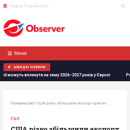
Неділя, 9 серпня 2026
Меню
ШВИДКІ НОВИНИ
инути на зиму 2026–2027 років у Європі
Росіяни просунули
Головна
›
Світ
›
США різко збільшили експорт критично важливого...
Світ
США різко збільшили експорт