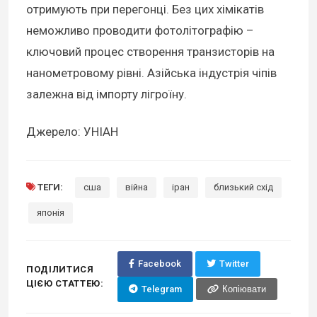
отримують при перегонці. Без цих хімікатів
неможливо проводити фотолітографію –
ключовий процес створення транзисторів на
нанометровому рівні. Азійська індустрія чіпів
залежна від імпорту лігроїну.
Джерело: УНІАН
ТЕГИ:
сша
війна
іран
близький схід
японія
Facebook
Twitter
ПОДІЛИТИСЯ
ЦІЄЮ СТАТТЕЮ:
Telegram
Копіювати