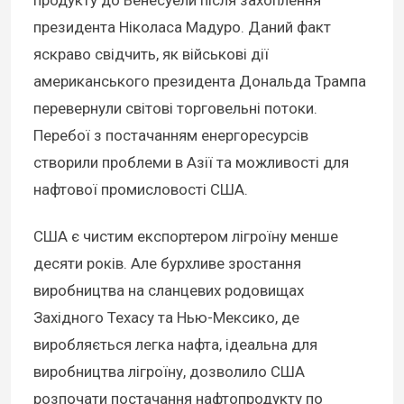
продукту до Венесуели після захоплення
президента Ніколаса Мадуро. Даний факт
яскраво свідчить, як військові дії
американського президента Дональда Трампа
перевернули світові торговельні потоки.
Перебої з постачанням енергоресурсів
створили проблеми в Азії та можливості для
нафтової промисловості США.
США є чистим експортером лігроїну менше
десяти років. Але бурхливе зростання
виробництва на сланцевих родовищах
Західного Техасу та Нью-Мексико, де
виробляється легка нафта, ідеальна для
виробництва лігроїну, дозволило США
розпочати постачання нафтопродукту по