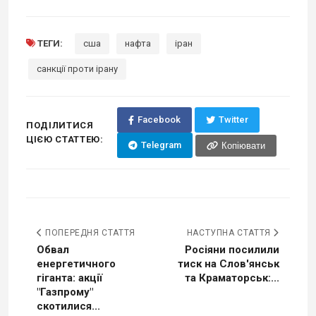
ТЕГИ:
сша
нафта
іран
санкції проти ірану
Facebook
Twitter
ПОДІЛИТИСЯ
ЦІЄЮ СТАТТЕЮ:
Telegram
Копіювати
ПОПЕРЕДНЯ СТАТТЯ
НАСТУПНА СТАТТЯ
Обвал
Росіяни посилили
енергетичного
тиск на Слов'янськ
гіганта: акції
та Краматорськ:...
"Газпрому"
скотилися...