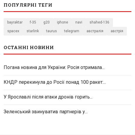
ПОПУЛЯРНІ ТЕГИ
bayraktar
f-35
g20
iphone
navi
shahed-136
spacex
starlink
taurus
telegram
австралія
австрія
ОСТАННІ НОВИНИ
Погана новина для України: Росія отримала...
КНДР перекинула до Росії понад 100 ракет:...
У Ярославлі після атаки дронів горить...
Зеленський звинуватив партнерів у...