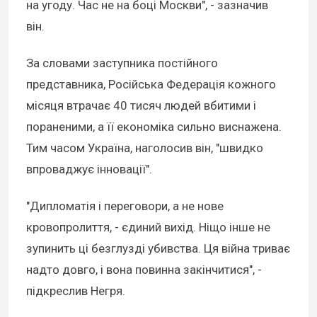
на угоду. Час не на боці Москви", - зазначив
він.
За словами заступника постійного
представника, Російська Федерація кожного
місяця втрачає 40 тисяч людей вбитими і
пораненими, а її економіка сильно виснажена.
Тим часом Україна, наголосив він, "швидко
впроваджує інновації".
"Дипломатія і переговори, а не нове
кровопролиття, - єдиний вихід. Ніщо інше не
зупинить ці безглузді убивства. Ця війна триває
надто довго, і вона повинна закінчитися", -
підкреслив Негря.