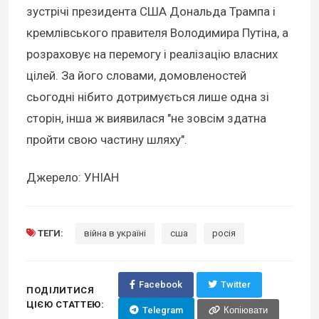
зустрічі президента США Дональда Трампа і
кремлівського правителя Володимира Путіна, а
розраховує на перемогу і реалізацію власних
цілей. За його словами, домовленостей
сьогодні нібито дотримується лише одна зі
сторін, інша ж виявилася "не зовсім здатна
пройти свою частину шляху".
Джерело: УНІАН
ТЕГИ:
війна в україні
сша
росія
Facebook
Twitter
ПОДІЛИТИСЯ
ЦІЄЮ СТАТТЕЮ:
Telegram
Копіювати