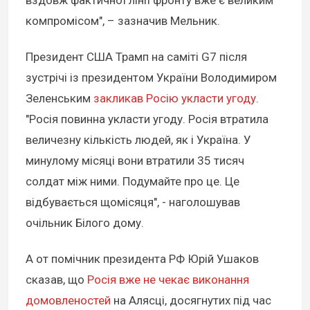
вздовж фактичної лінії фронту вже є великим
компромісом", – зазначив Мельник.
Президент США Трамп на саміті G7 після
зустрічі із президентом України Володимиром
Зеленським
закликав Росію укласти угоду
.
"Росія повинна укласти угоду. Росія втратила
величезну кількість людей, як і Україна. У
минулому місяці вони втратили 35 тисяч
солдат між ними. Подумайте про це. Це
відбувається щомісяця", - наголошував
очільник Білого дому.
А от помічник президента РФ Юрій Ушаков
сказав, що
Росія вже не чекає виконання
домовленостей
на Алясці, досягнутих під час