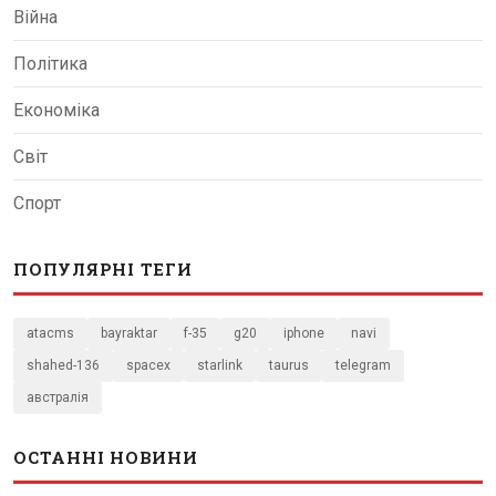
Війна
Політика
Економіка
Світ
Спорт
ПОПУЛЯРНІ ТЕГИ
atacms
bayraktar
f-35
g20
iphone
navi
shahed-136
spacex
starlink
taurus
telegram
австралія
ОСТАННІ НОВИНИ