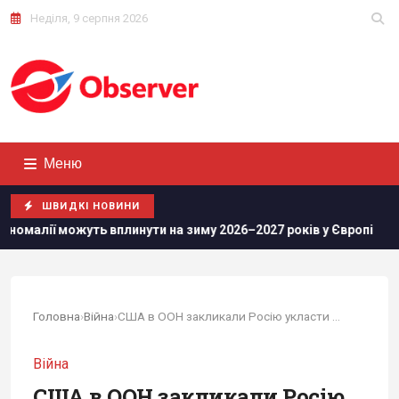
Неділя, 9 серпня 2026
Меню
ШВИДКІ НОВИНИ
 вплинути на зиму 2026–2027 років у Європі
Росіяни прос
Головна
›
Війна
›
США в ООН закликали Росію укласти мир з Україною
Війна
США в ООН закликали Росію