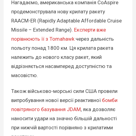
Нагадаємо, американська компанія CoAspire
продемонструвала нову крилату ракету
RAACM-ER (Rapidly Adaptable Affordable Cruise
Missile – Extended Range).
Експерти вже
порівнюють її з Tomahawk
через дальність
польоту понад 1800 км. Ця крилата ракета
належить до нового класу ракет, який
відрізняється насамперед доступністю та
масовістю.
Також військово-морські сили США провели
випробування нової версії реактивної
бомби
повітряного базування JDAM
, яка дозволяє
наносити удари на значно більшій дальності
при нижчій вартості порівняно з крилатими