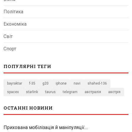
Політика
Економіка
Світ
Спорт
ПОПУЛЯРНІ ТЕГИ
bayraktar
f-35
g20
iphone
navi
shahed-136
spacex
starlink
taurus
telegram
австралія
австрія
ОСТАННІ НОВИНИ
Прихована мобілізація й маніпуляції:...