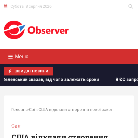
Субота, 8 серпня 2026
Меню
ШВИДКІ НОВИНИ
жать сроки
В ЄС запропонували нову схему конфіскації за
Головна
›
Світ
›
США відклали створення нової ракети, здатної...
Світ
США відклали створення