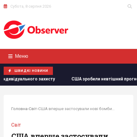
Субота, 8 серпня 2026
Меню
ШВИДКІ НОВИНИ
США зробили невтішний прогноз щодо експорту українс
Головна
›
Світ
›
США вперше застосували нові бомби GBU-72/B: що...
Світ
США вперше застосували