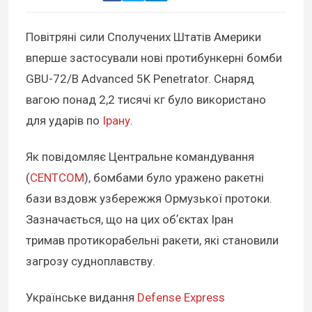
Повітряні сили Сполучених Штатів Америки
вперше застосували нові протибункерні бомби
GBU-72/B Advanced 5K Penetrator. Снаряд
вагою понад 2,2 тисячі кг було використано
для ударів по
Ірану
.
Як повідомляє Центральне командування
(
CENTCOM
), бомбами було уражено ракетні
бази вздовж узбережжя Ормузької протоки.
Зазначається, що на цих обʼєктах Іран
тримав протикорабельні ракети, які становили
загрозу судноплавству.
Українське видання
Defense Express