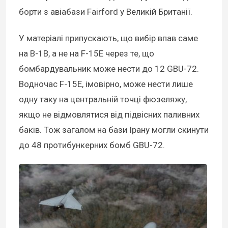
борти з авіабази Fairford у Великій Британії.
У матеріалі припускають, що вибір впав саме
на B-1B, а не на F-15E через те, що
бомбардувальник може нести до 12 GBU-72.
Водночас F-15E, імовірно, може нести лише
одну таку на центральній точці фюзеляжу,
якщо не відмовлятися від підвісних паливних
баків. Тож загалом на бази Ірану могли скинути
до 48 протибункерних бомб GBU-72.