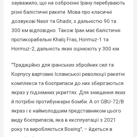
зауважило, що на озброєнні Ірану перебувають
різні балістичні ракети. Мова про класичні
дозвукові Nasir та Ghadir, з дальністю 90 та
300 км відповідно. Також Іран має балістичні
протикорабельні Khalij Fras, Hormuz-1 та
Hormuz-2, дальність яких оцінюють у 300 км.
"Традиційно для іранських збройних сил та
Корпусу вартових Ісламської революції ракетні
комплекси та боєприпаси до них зберігаються
якраз у підземних укриттях. Для знищення яких
й потрібні протибункерні бомби. А от GBU-72/B
якраз і є наймолодшим представником цього
виду боєприпасів, яка в експлуатації з 2021
року та виробляється Boeing", – йдеться в