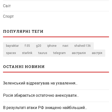
Світ
Спорт
ПОПУЛЯРНІ ТЕГИ
bayraktar
f-35
g20
iphone
navi
shahed-136
spacex
starlink
taurus
telegram
австралія
австрія
ОСТАННІ НОВИНИ
Зеленський відреагував на ухвалення...
Росія збирається остаточно анексувати...
В результаті атаки РФ знищено найбільший...