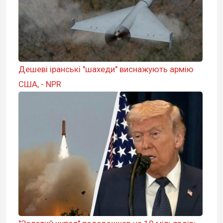
Дешеві іранські "шахеди" виснажують армію
США, - NPR