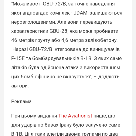
"Можливості GBU-72/B, за точне наведення
якої відповідає комплект JDAM, залишаються
нерозголошеними. Але вони перевищують
характеристики GBU-28, яка може пробивати
46 метрів ґрунту або 4,6 метра залізобетону.
Наразі GBU-72/B інтегрована до винищувачів
F-15E та бомбардувальників B-1B. З яких саме
літаків була здійснена атака з використанням
цих бомб офіційно не вказується", – додають
автори.
Реклама
При цьому видання
The Aviationist
пише, що
для ударів по базах Ірану було залучено саме
B-1B. Ці літаки злетіли двома групами по два